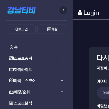
chevron_left
Login
login
chat
로그인
채팅
home
홈
다시
cast_connected
스포츠중계
add
계정에
movie
하이라이트
scoreboard
라이브스코어
add
아이디
leaderboard
배당/순위
add
analytics
스포츠분석
비밀번