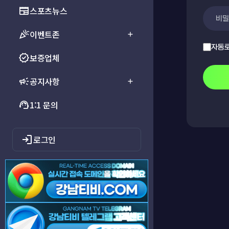
newspaper
스포츠뉴스
celebration
이벤트존
add
자동
verified
보증업체
campaign
공지사항
add
support_agent
1:1 문의
login
로그인