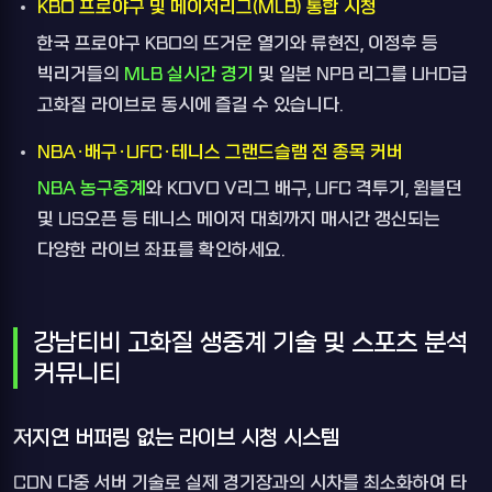
KBO 프로야구 및 메이저리그(MLB) 통합 시청
한국 프로야구 KBO의 뜨거운 열기와 류현진, 이정후 등
빅리거들의
MLB 실시간 경기
및 일본 NPB 리그를 UHD급
고화질 라이브로 동시에 즐길 수 있습니다.
NBA·배구·UFC·테니스 그랜드슬램 전 종목 커버
NBA 농구중계
와 KOVO V리그 배구, UFC 격투기, 윔블던
및 US오픈 등 테니스 메이저 대회까지 매시간 갱신되는
다양한 라이브 좌표를 확인하세요.
강남티비 고화질 생중계 기술 및 스포츠 분석
커뮤니티
저지연 버퍼링 없는 라이브 시청 시스템
CDN 다중 서버 기술로 실제 경기장과의 시차를 최소화하여 타