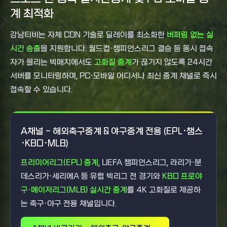
계 최적화
강남티비는 자체 CDN 기술로 딜레이를 최소화한
버퍼링 없는 실
시간 송출
을 지원합니다. 월드컵·챔피언스리그 결승 등 동시 접속
자가 몰리는 빅매치에서도
고화질 중계
가 끊기지 않도록 24시간
서버를 모니터링하며, PC·모바일 어디서나 최신 중계 채널로 즉시
접속할 수 있습니다.
A채널 - 해외축구중계 & 야구중계 전용 (EPL·챔스
·KBO·MLB)
프리미어리그(EPL) 중계
, UEFA 챔피언스리그, 라리가·분
데스리가·세리에A 등 유럽 빅리그 전 경기와
KBO 프로야
구·메이저리그(MLB) 실시간 중계
를 4K 고화질로 제공하
는 축구·야구 전용 채널입니다.