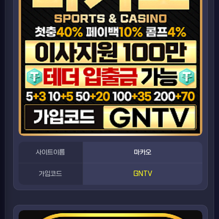
사이트이름
마카오
가입코드
GNTV