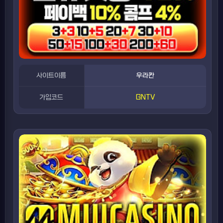
사이트이름
우라칸
가입코드
GNTV