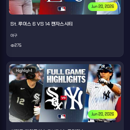
Jun 20, 2026
St. 루이스 6 VS 14 캔자스시티
야구
visibility
275
Highlight
Jun 20, 2026