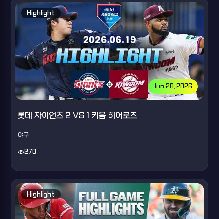
Highlight
Jun 20, 2026
롯데 자이언츠 2 VS 1 키움 히어로즈
야구
visibility
270
Highlight