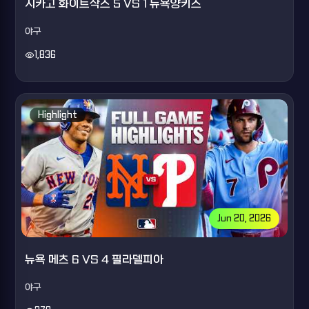
시카고 화이트삭스 5 VS 1 뉴욕양키스
야구
visibility
1,836
Highlight
Jun 20, 2026
뉴욕 메츠 6 VS 4 필라델피아
야구