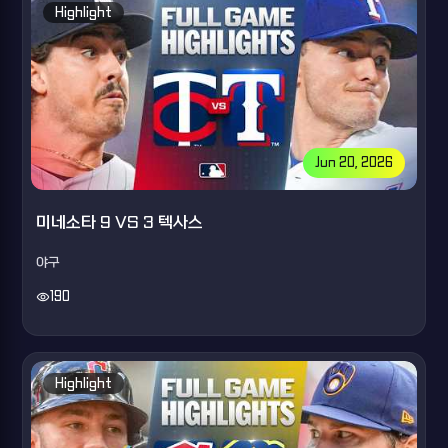
Highlight
Jun 20, 2026
미네소타 9 VS 3 텍사스
야구
visibility
190
Highlight