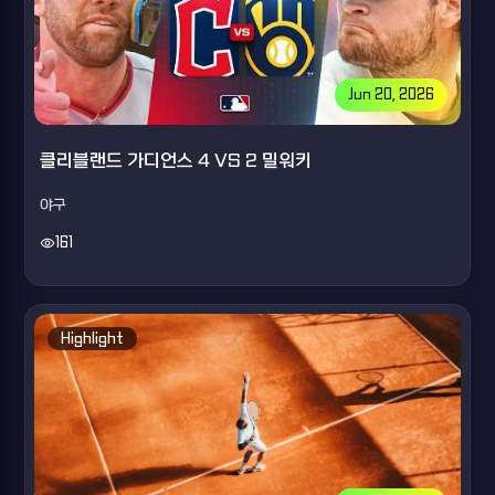
Jun 20, 2026
클리블랜드 가디언스 4 VS 2 밀워키
야구
visibility
161
Highlight