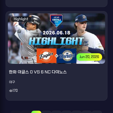
Highlight
Jun 20, 2026
한화 이글스 0 VS 6 NC 다이노스
야구
visibility
170