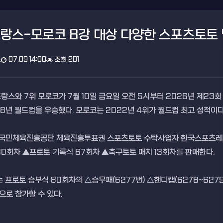
랑스-모로코 8강 대상 다양한 스포츠토토
스
07.09 14:00
조회 201
랑스와 7위 모로코가 7월 10일 금요일 오전 5시부터 2026년 제23
018년 월드컵을 우승했다. 모로코는 2022년 4위가 월드컵 최고 성적이다
민체육진흥공단 체육진흥투표권 스포츠토토 수탁사업자 한국스포츠레저㈜
80회차 ▲프로토 기록식 67회차 ▲축구토토 매치 13회차를 판매한다.
프로토 승부식 80회차의 △승무패(6277번) △핸디캡(6278~6279번
임으로 참가할 수 있다.