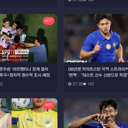
1
07.30
164
HOT
드컵 준우승' 아르헨티나 징계 절차
08년생 카자흐스탄 국적 스트라이커
투극+정치적 현수막 조사 예정
'번쩍'…"테스트 선수 신분으로 득점
0
07.30
140
HOT