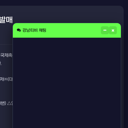
 발매
강남티비 채팅
회 국제축구연맹(FIFA) 북중미월드컵 준준결승으로 대결한다. 프랑
.
(대표이사 김대욱)는 프랑스-모로코를 대상 경기로 하는 ▲
) △언더오버(6280번) △SUM(6281번) △전반 승무패