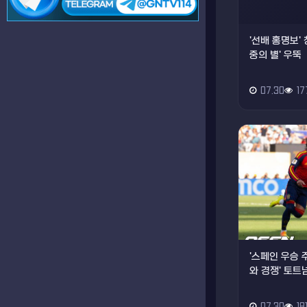
'선배 홍명보' 
중의 별' 우뚝
07.30
17
'스페인 우승 
와 경쟁' 토트넘