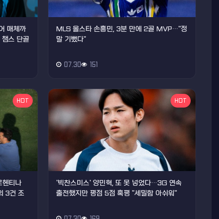
티어 매체까
MLS 올스타 손흥민, 3분 만에 2골 MVP…"정
, 챔스 단골
말 기뻤다"
07.30
151
HOT
HOT
아르헨티나
'빅찬스미스' 양민혁, 또 못 넣었다…3G 연속
 3건 조
출전했지만 평점 5점 혹평 "세밀함 아쉬워"