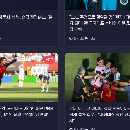
청문회 선 날, 손흥민은 MLS '별
"LEE, 주전으로 활약할 것" 현지 1
지 떴다! 韓 국가대표 수비수 이한범
팀 클럽 …
7
07.30
135
HOT
주역' 노린다…'이강인 떠난 PSG
'경기도 지고 매너도 졌다' FIFA, 
, 1순위 타깃 부상에 '급선회'
징계 절차 회부…"파레데스 폭행 혐의
사"