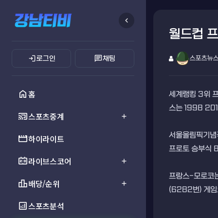
chevron_left
월드컵 프
login
chat
로그인
채팅
스포츠뉴
home
홈
세계랭킹 3위 프
스는 1998 2
cast_connected
스포츠중계
add
서울올림픽기념국
movie
하이라이트
프로토 승부식 
scoreboard
라이브스코어
add
프랑스-모로코는 
leaderboard
배당/순위
add
(6282번) 게
analytics
스포츠분석