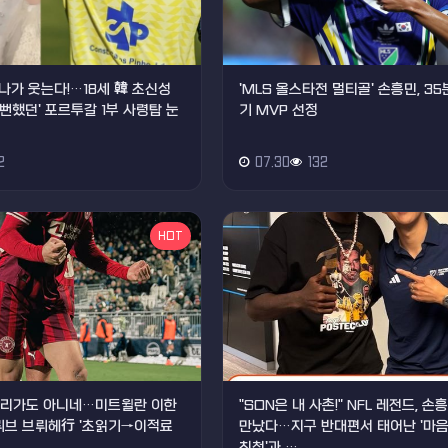
나가 웃는다!…18세 韓 초신성
'MLS 올스타전 멀티골' 손흥민, 35
올 뻔했던' 포르투갈 1부 사령탑 눈
기 MVP 선정
2
07.30
132
HOT
데스리가도 아니네…미트윌란 이한
"SON은 내 사촌!" NFL 레전드, 
클뤼브 브뤼헤行 '초읽기→이적료
만났다…지구 반대편서 태어난 '마
친척'과 …