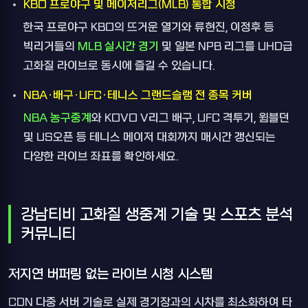
KBO 프로야구 및 메이저리그(MLB) 통합 시청
한국 프로야구 KBO의 뜨거운 열기와 류현진, 이정후 등
빅리거들의
MLB 실시간 경기
및 일본 NPB 리그를 UHD급
고화질 라이브로 동시에 즐길 수 있습니다.
NBA·배구·UFC·테니스 그랜드슬램 전 종목 커버
NBA 농구중계
와 KOVO V리그 배구, UFC 격투기, 윔블던
및 US오픈 등 테니스 메이저 대회까지 매시간 갱신되는
다양한 라이브 좌표를 확인하세요.
강남티비 고화질 생중계 기술 및 스포츠 분석
커뮤니티
저지연 버퍼링 없는 라이브 시청 시스템
CDN 다중 서버 기술로 실제 경기장과의 시차를 최소화하여 타