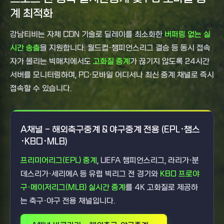
계 최적화
강남티비는 자체 CDN 기술로 딜레이를 최소화한
버퍼링 없는 실
시간 송출
을 지원합니다. 월드컵·챔피언스리그 결승 등 동시 접속
자가 몰리는 빅매치에서도
고화질 중계
가 끊기지 않도록 24시간
서버를 모니터링하며, PC·모바일 어디서나 최신 중계 채널로 즉시
접속할 수 있습니다.
A채널 - 해외축구중계 & 야구중계 전용 (EPL·챔스
·KBO·MLB)
프리미어리그(EPL) 중계
, UEFA 챔피언스리그, 라리가·분
데스리가·세리에A 등 유럽 빅리그 전 경기와
KBO 프로야
구·메이저리그(MLB) 실시간 중계
를 4K 고화질로 제공하
는 축구·야구 전용 채널입니다.