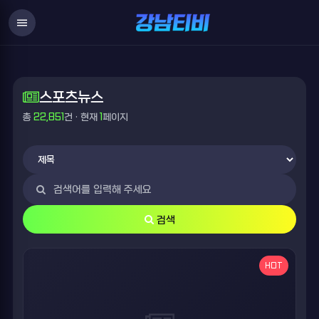
menu
스포츠뉴스
총
22,851
건 · 현재
1
페이지
검색
HOT