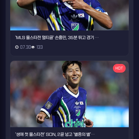
'MLS 올스타전 멀티골' 손흥민, 35분 뛰고 경기 …
07.30
133
HOT
'생애 첫 올스타전' SON, 2골 넣고 '별중의 별'…