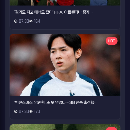
'경기도 지고 매너도 졌다' FIFA, 아르헨티나 징계…
07.30
164
HOT
'빅찬스미스' 양민혁, 또 못 넣었다…3G 연속 출전했…
07.30
170