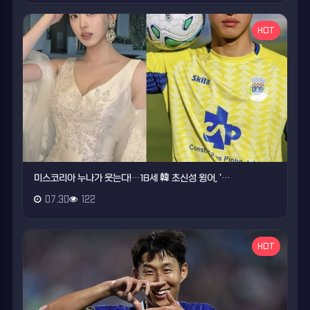
HOT
미스코리아 누나가 웃는다!…18세 韓 초신성 윙어, '…
07.30
122
HOT