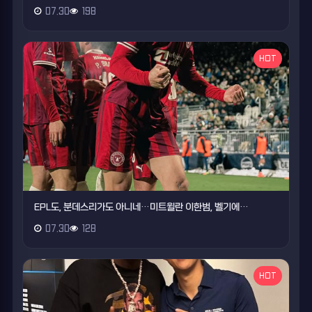
07.30
198
HOT
EPL도, 분데스리가도 아니네…미트윌란 이한범, 벨기에…
07.30
128
HOT