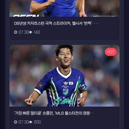
08년생 카자흐스탄 국적 스트라이커, 첼시서 '번쩍'……
07.30
140
HOT
'가장 빠른 멀티골' 손흥민, 'MLS 올스타전의 영웅…
07.30
200