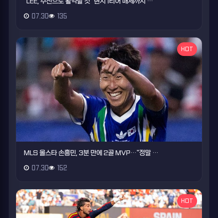
"LEE, 주전으로 활약할 것" 현지 1티어 매체까지 …
07.30
135
HOT
MLS 올스타 손흥민, 3분 만에 2골 MVP…"정말 …
07.30
152
HOT