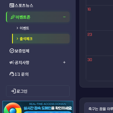
newspaper
스포츠뉴스
16
celebration
이벤트존
remove
chevron_right
이벤트
23
chevron_right
출석체크
verified
보증업체
30
campaign
공지사항
add
support_agent
1:1 문의
login
로그인