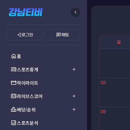
chevron_left
login
chat
로그인
채팅
일
home
홈
cast_connected
스포츠중계
add
movie
하이라이트
02
scoreboard
라이브스코어
add
leaderboard
배당/순위
add
09
analytics
스포츠분석