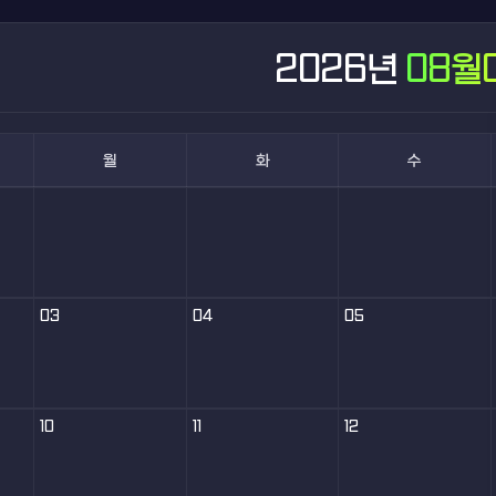
2026년
08월
월
화
수
03
04
05
10
11
12