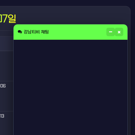
07일
강남티비 채팅
목
금
토
01
06
07
08
13
14
15