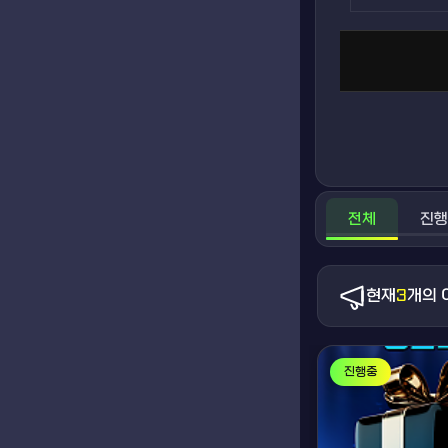
이
전체
진행
벤
트
토
현재
3
개의 
토
사
이
진행중
트
꽁
머