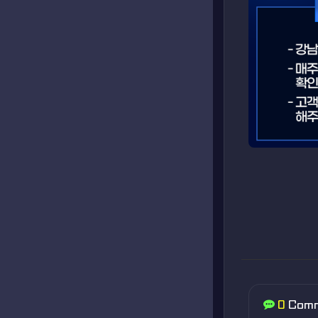
0
Comm