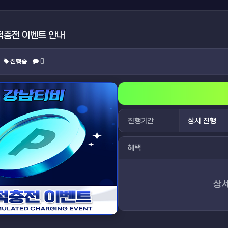
적충전 이벤트 안내
진행중
0
진행기간
상시 진행
혜택
상세