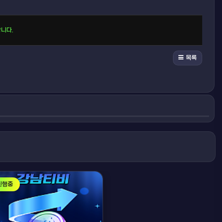
니다.
목록
진행중