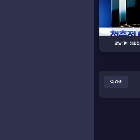
니
무
료
머
니
강남티비 첫충전
분
류
목
록
검색