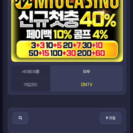
사이트이름
미우
가입코드
GNTV
정렬