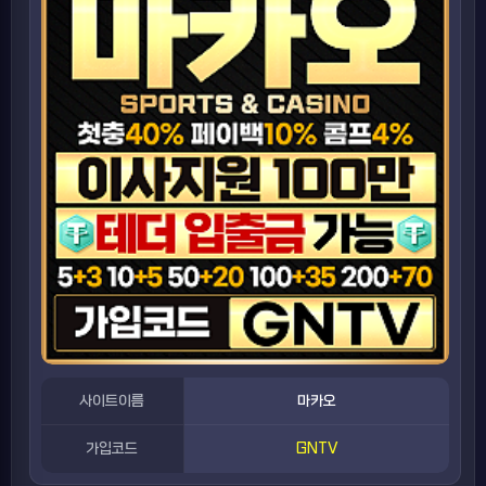
사이트이름
마카오
가입코드
GNTV