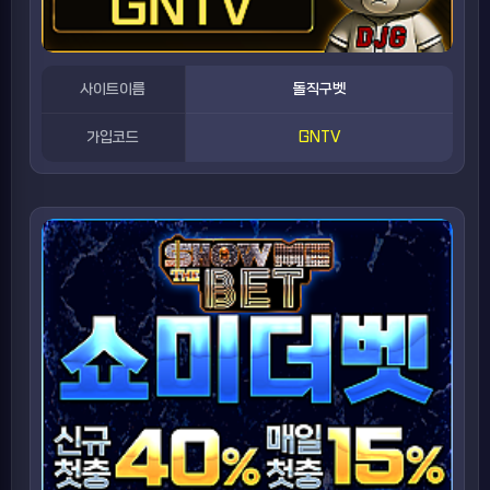
사이트이름
돌직구벳
가입코드
GNTV