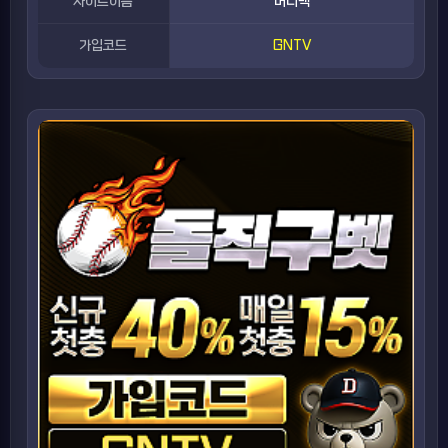
사이트이름
머니백
가입코드
GNTV