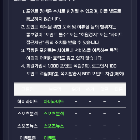
포인트 정책은 수시로 변경될 수 있으며, 이를 별도로
통보하지 않습니다.
포인트 획득을 위한 도배 및 어뷰징 등의 행위자는
통보없이 "포인트 몰수" 또는 "회원정지" 또는 "사이트
접근차단" 등의 조치를 받을 수 있습니다.
적립된 포인트는 사이트내 서비스를 이용하는 목적
이외의 어떠한 효력도 갖고 있지 않습니다.
회원가입시
1,000
포인트 적립(1회), 로그인시
100
포인트 적립(매일), 쪽지발송시
500
포인트 차감(매회)
그룹명
보드명
읽기
쓰기
댓글
다운
하이라이트
하이라이트
-
-
-
-
스포츠분석
스포츠분석
-
-
-
-
스포츠뉴스
스포츠뉴스
-
-
-
-
이벤트존
이벤트
-
-
-
-