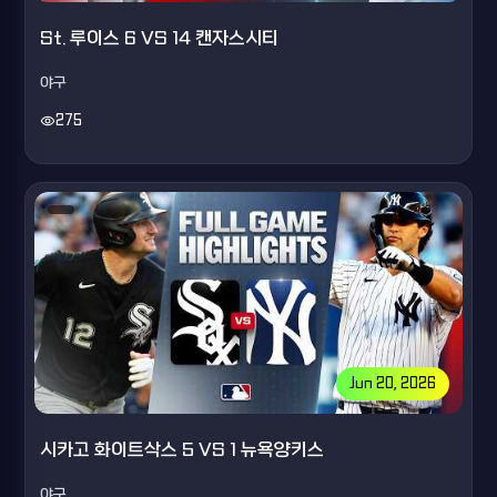
St. 루이스 6 VS 14 캔자스시티
야구
visibility
275
Jun 20, 2026
시카고 화이트삭스 5 VS 1 뉴욕양키스
야구