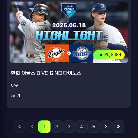
Jun 20, 2026
한화 이글스 0 VS 6 NC 다이노스
야구
visibility
170
1
2
3
4
5