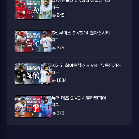
LA에인절스 0 VS 5 애슬레틱스
야구
visibility
249
St. 루이스 6 VS 14 캔자스시티
야구
visibility
275
시카고 화이트삭스 5 VS 1 뉴욕양키스
야구
visibility
1,834
뉴욕 메츠 6 VS 4 필라델피아
야구
visibility
278