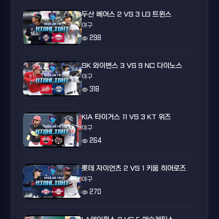
두산 베어스 2 VS 3 LG 트윈스
야구
visibility
298
SK 와이번스 3 VS 9 NC 다이노스
야구
visibility
318
KIA 타이거스 11 VS 3 KT 위즈
야구
visibility
264
롯데 자이언츠 2 VS 1 키움 히어로즈
야구
visibility
270