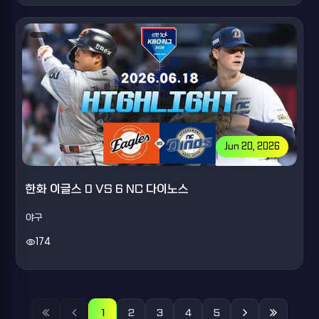
Jun 20, 2026
한화 이글스 0 VS 6 NC 다이노스
야구
visibility
174
1
2
3
4
5