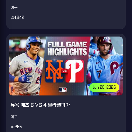
야구
visibility
1,842
Jun 20, 2026
뉴욕 메츠 6 VS 4 필라델피아
야구
visibility
285