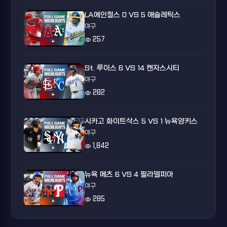
LA에인절스 0 VS 5 애슬레틱스
야구
visibility
257
St. 루이스 6 VS 14 캔자스시티
야구
visibility
282
시카고 화이트삭스 5 VS 1 뉴욕양키스
야구
visibility
1,842
뉴욕 메츠 6 VS 4 필라델피아
야구
visibility
285