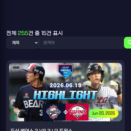
전체
255
건 중 15건 표시
sea
Jun 20, 2026
두산 베어스 2 VS 3 LG 트윈스