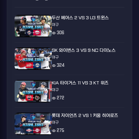
두산 베어스 2 VS 3 LG 트윈스
야구
visibility
306
SK 와이번스 3 VS 9 NC 다이노스
야구
visibility
324
KIA 타이거스 11 VS 3 KT 위즈
야구
visibility
272
롯데 자이언츠 2 VS 1 키움 히어로즈
야구
visibility
275