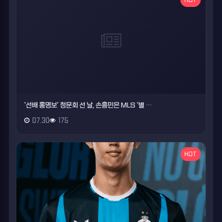
'선배 홍명보' 청문회 선 날, 손흥민은 MLS '별 …
07.30
175
HOT