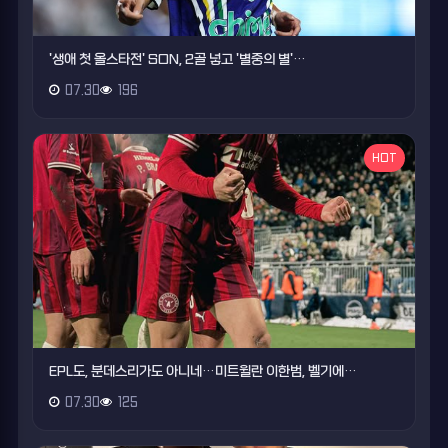
'생애 첫 올스타전' SON, 2골 넣고 '별중의 별'…
07.30
196
HOT
EPL도, 분데스리가도 아니네…미트윌란 이한범, 벨기에…
07.30
125