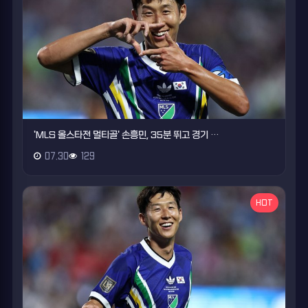
'MLS 올스타전 멀티골' 손흥민, 35분 뛰고 경기 …
07.30
129
HOT