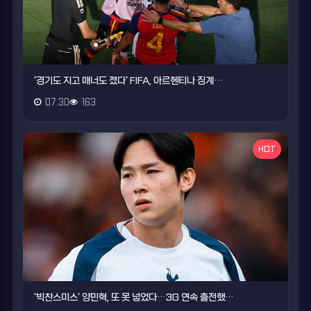
'경기도 지고 매너도 졌다' FIFA, 아르헨티나 징계…
07.30
163
HOT
'빅찬스미스' 양민혁, 또 못 넣었다…3G 연속 출전했…