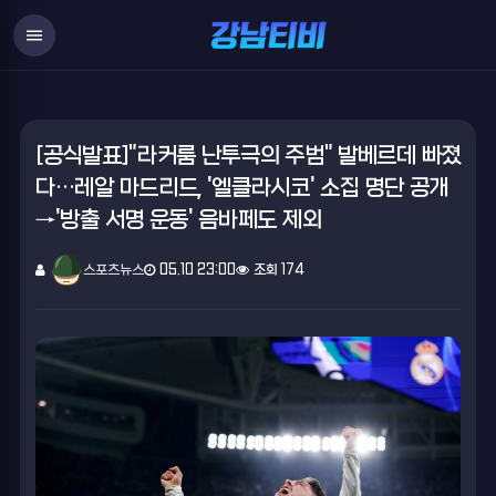
menu
[공식발표]"라커룸 난투극의 주범" 발베르데 빠졌
다…레알 마드리드, '엘클라시코' 소집 명단 공개
→'방출 서명 운동' 음바페도 제외
스포츠뉴스
05.10 23:00
조회 174