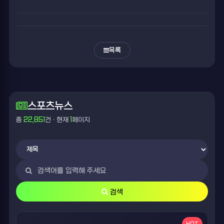
목록
스포츠뉴스
총
22,851
건 · 현재
1
페이지
검색
HOT