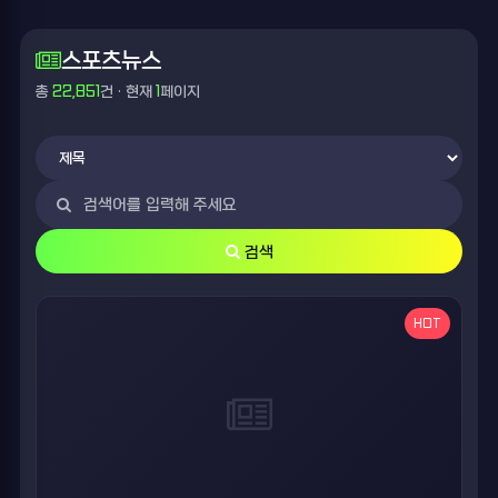
스포츠뉴스
총
22,851
건 · 현재
1
페이지
검색
HOT