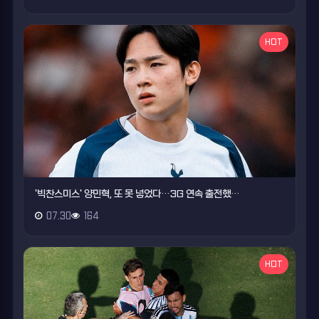
HOT
'빅찬스미스' 양민혁, 또 못 넣었다…3G 연속 출전했…
07.30
164
HOT