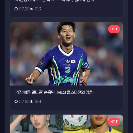
07.30
136
HOT
'가장 빠른 멀티골' 손흥민, 'MLS 올스타전의 영웅…
07.30
193
HOT