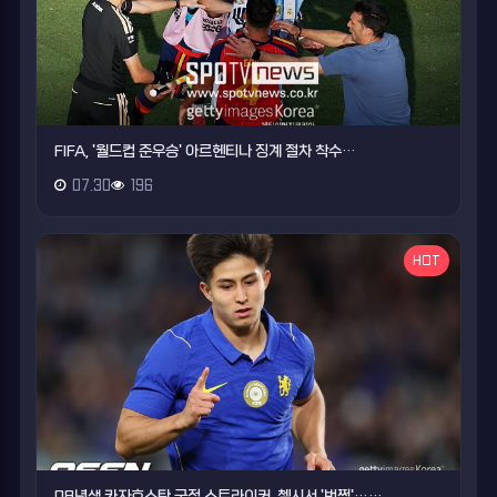
FIFA, '월드컵 준우승' 아르헨티나 징계 절차 착수…
07.30
196
HOT
08년생 카자흐스탄 국적 스트라이커, 첼시서 '번쩍'……