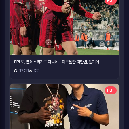
HOT
EPL도, 분데스리가도 아니네…미트윌란 이한범, 벨기에…
07.30
122
HOT