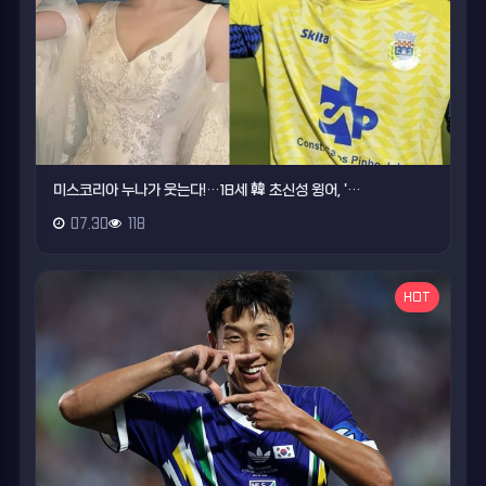
미스코리아 누나가 웃는다!…18세 韓 초신성 윙어, '…
07.30
118
HOT