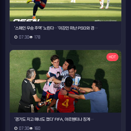
'스페인 우승 주역' 노린다…'이강인 떠난 PSG와 경…
07.30
178
HOT
'경기도 지고 매너도 졌다' FIFA, 아르헨티나 징계…
07.30
160