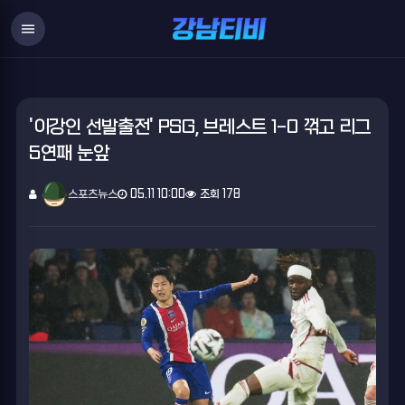
menu
'이강인 선발출전' PSG, 브레스트 1-0 꺾고 리그
5연패 눈앞
스포츠뉴스
05.11 10:00
조회 178