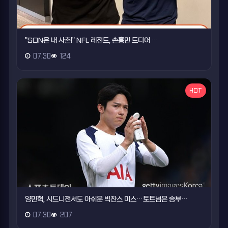
"SON은 내 사촌!" NFL 레전드, 손흥민 드디어 …
07.30
124
HOT
양민혁, 시드니전서도 아쉬운 빅찬스 미스…토트넘은 승부…
07.30
207