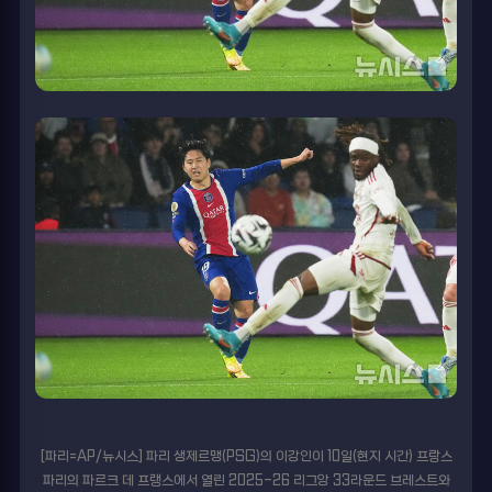
[파리=AP/뉴시스] 파리 생제르맹(PSG)의 이강인이 10일(현지 시간) 프랑스
파리의 파르크 데 프랭스에서 열린 2025-26 리그앙 33라운드 브레스트와