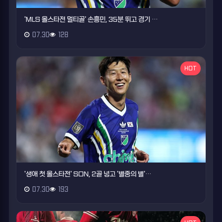
'MLS 올스타전 멀티골' 손흥민, 35분 뛰고 경기 …
07.30
128
HOT
'생애 첫 올스타전' SON, 2골 넣고 '별중의 별'…
07.30
193