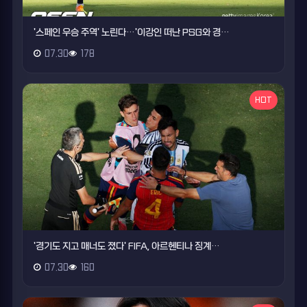
'스페인 우승 주역' 노린다…'이강인 떠난 PSG와 경…
07.30
178
HOT
'경기도 지고 매너도 졌다' FIFA, 아르헨티나 징계…
07.30
160