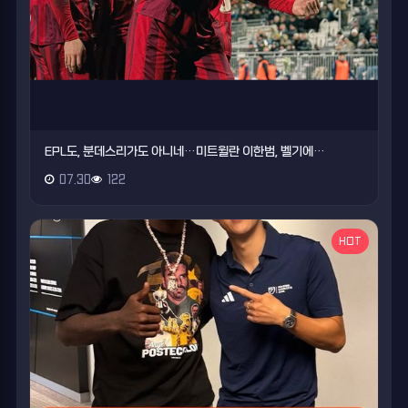
EPL도, 분데스리가도 아니네…미트윌란 이한범, 벨기에…
07.30
122
HOT