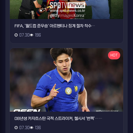
FIFA, '월드컵 준우승' 아르헨티나 징계 절차 착수…
07.30
196
HOT
08년생 카자흐스탄 국적 스트라이커, 첼시서 '번쩍'……
07.30
136