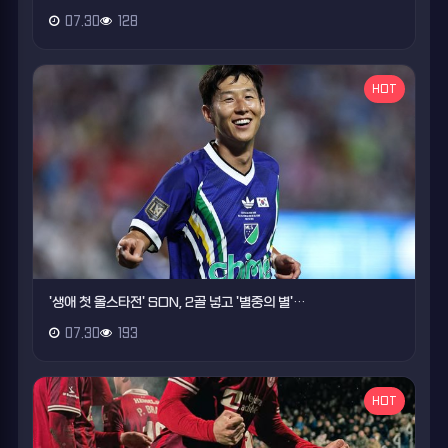
07.30
128
HOT
'생애 첫 올스타전' SON, 2골 넣고 '별중의 별'…
07.30
193
HOT