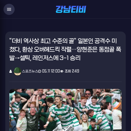
menu
"더비 역사상 최고 수준의 골" 일본인 공격수 미
쳤다, 환상 오버헤드킥 작렬…양현준은 동점골 폭
발→셀틱, 레인저스에 3-1 승리
스포츠뉴스
05.11 12:00
조회 249