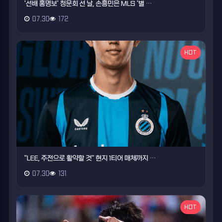
'선배 홍명보' 청문회 선 날, 손흥민은 MLS '별 …
07.30
172
HOT
"LEE, 주전으로 활약할 것" 현지 1티어 매체까지 …
07.30
131
HOT