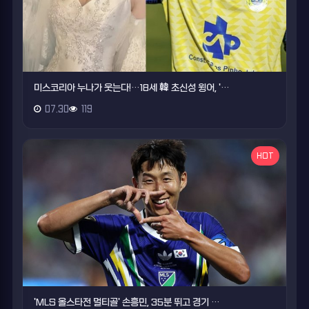
미스코리아 누나가 웃는다!…18세 韓 초신성 윙어, '…
07.30
119
HOT
'MLS 올스타전 멀티골' 손흥민, 35분 뛰고 경기 …