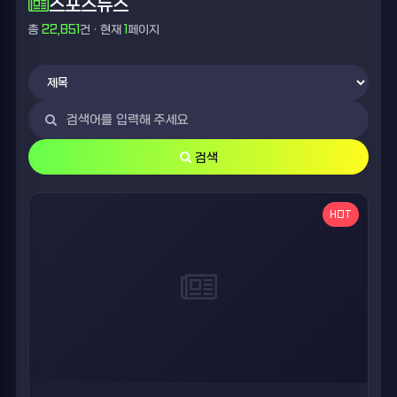
스포츠뉴스
총
22,851
건 · 현재
1
페이지
검색
HOT