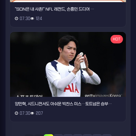
"SON은 내 사촌!" NFL 레전드, 손흥민 드디어 …
07.30
124
HOT
양민혁, 시드니전서도 아쉬운 빅찬스 미스…토트넘은 승부…
07.30
207