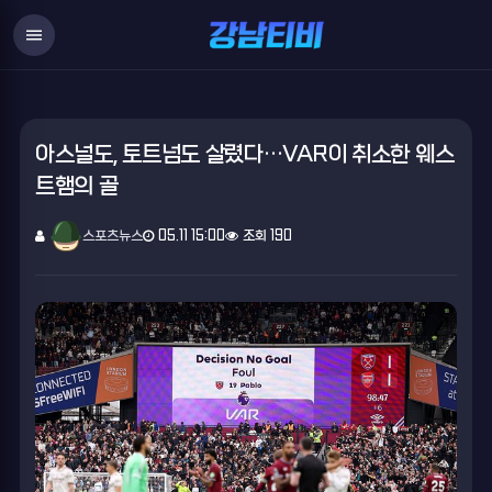
menu
아스널도, 토트넘도 살렸다…VAR이 취소한 웨스
트햄의 골
스포츠뉴스
05.11 15:00
조회 190