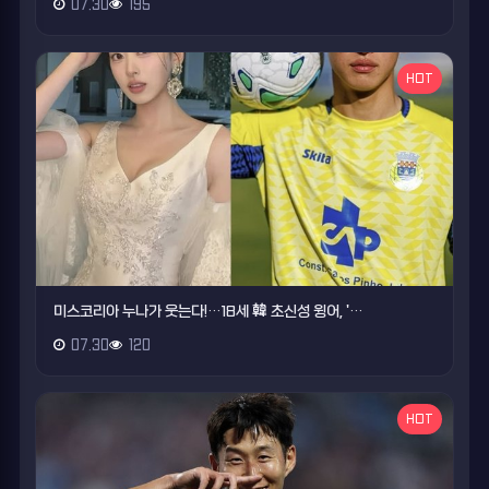
07.30
195
HOT
미스코리아 누나가 웃는다!…18세 韓 초신성 윙어, '…
07.30
120
HOT