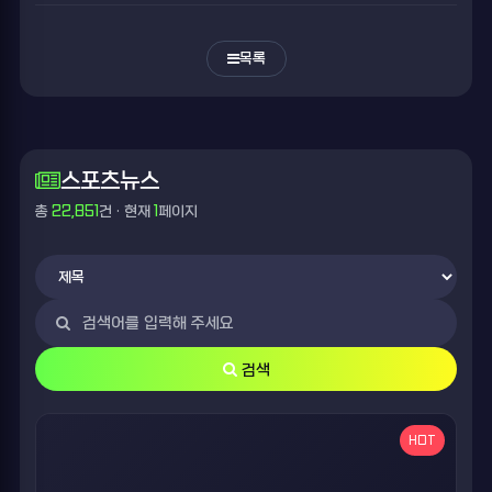
목록
스포츠뉴스
총
22,851
건 · 현재
1
페이지
검색
HOT