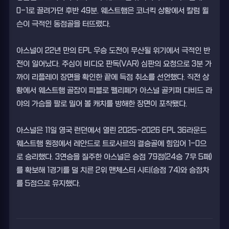
0-1로 끌려가던 후반 49분. 웨스트햄은 코너킥 상황에서 칼럼 윌
슨이 극적인 동점골을 터뜨렸다.
아스널이 22년 만의 EPL 우승 도전이 무산될 위기에서 극적인 반
전이 일어났다. 주심이 비디오 판독(VAR) 심판의 요청으로 3분 가
까이 리플레이 장면을 확인한 끝에 득점 취소를 선언했다. 직전 상
황에서 웨스트햄 골잡이 파블로 펠리페가 아스널 골키퍼 다비드 라
야의 가슴을 팔로 밀어 볼 캐치를 방해한 장면이 포착됐다.
아스널은 11일 영국 런던에서 열린 2025~2026 EPL 36라운드
웨스트햄 원정에서 레안드로 트로사르의 결승골에 힘입어 1-0으
로 승리했다. 3연승을 질주한 아스널은 승점 79점(24승 7무 5패)
를 확보해 1경기를 덜 치른 2위 맨체스터 시티(승점 74)와 승점차
를 5점으로 유지했다.