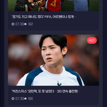
'경기도 지고 매너도 졌다' FIFA, 아르헨티나 징계…
07.30
162
HOT
'빅찬스미스' 양민혁, 또 못 넣었다…3G 연속 출전했…
07.30
166