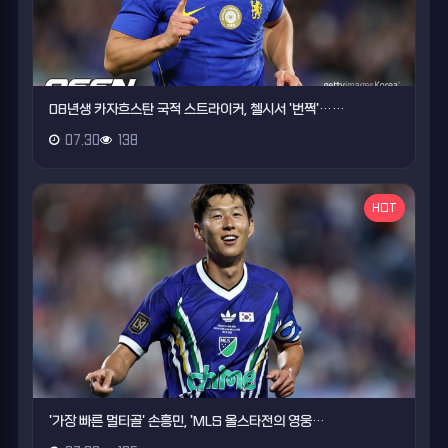
08년생 카자흐스탄 국적 스트라이커, 첼시서 '번쩍'……
07.30
138
HOT
'가장 빠른 멀티골' 손흥민, 'MLS 올스타전의 영웅…