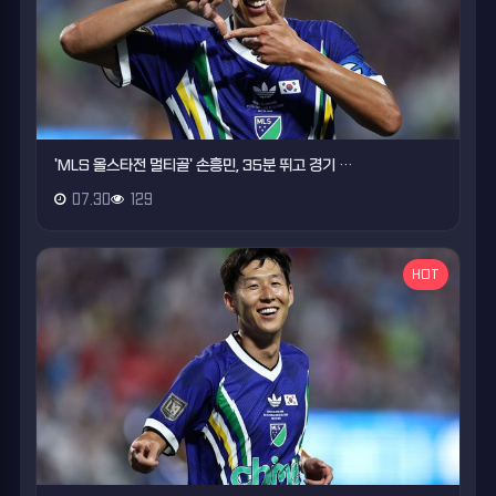
'MLS 올스타전 멀티골' 손흥민, 35분 뛰고 경기 …
07.30
129
HOT