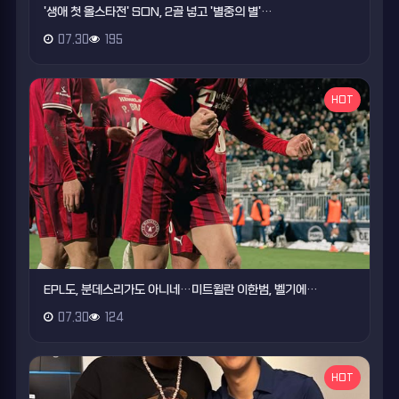
'생애 첫 올스타전' SON, 2골 넣고 '별중의 별'…
07.30
195
HOT
EPL도, 분데스리가도 아니네…미트윌란 이한범, 벨기에…
07.30
124
HOT