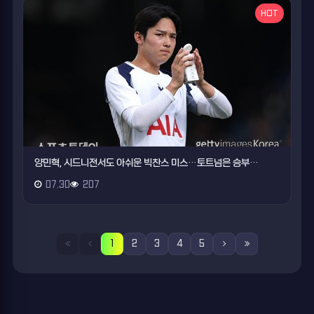
HOT
양민혁, 시드니전서도 아쉬운 빅찬스 미스…토트넘은 승부…
07.30
207
1
2
3
4
5