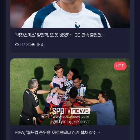
'빅찬스미스' 양민혁, 또 못 넣었다…3G 연속 출전했…
07.30
164
HOT
FIFA, '월드컵 준우승' 아르헨티나 징계 절차 착수…