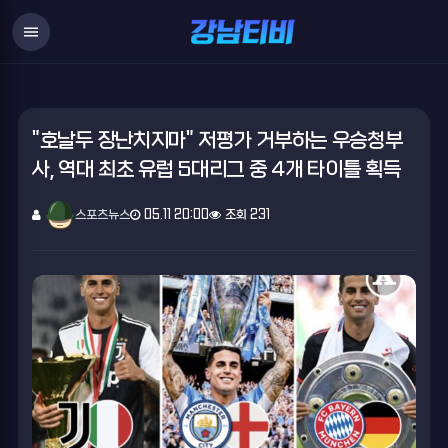
menu
"호날두 장난치지마" 저평가 거부하는 우승청부
사, 역대 최초 유럽 5대리그 중 4개 타이틀 획득
스포츠뉴스
05.11 20:00
조회 231