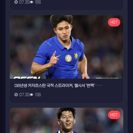
07.30
196
HOT
08년생 카자흐스탄 국적 스트라이커, 첼시서 '번쩍'……
07.30
136
HOT