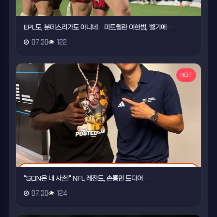
EPL도, 분데스리가도 아니네…미트윌란 이한범, 벨기에…
07.30
122
HOT
"SON은 내 사촌!" NFL 레전드, 손흥민 드디어 …
07.30
124