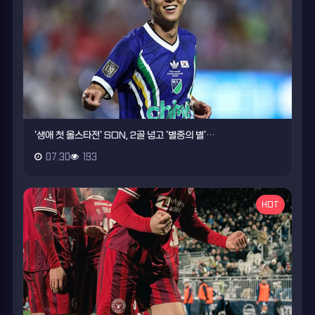
'생애 첫 올스타전' SON, 2골 넣고 '별중의 별'…
07.30
193
HOT