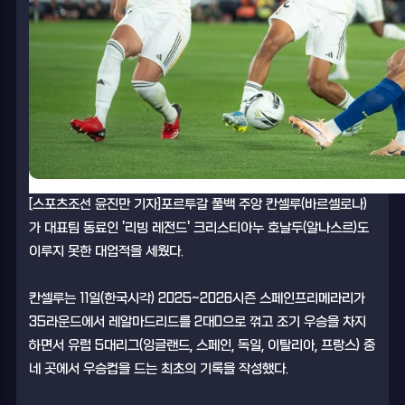
[스포츠조선 윤진만 기자]포르투갈 풀백 주앙 칸셀루(바르셀로나)
가 대표팀 동료인 '리빙 레전드' 크리스티아누 호날두(알나스르)도
이루지 못한 대업적을 세웠다.
칸셀루는 11일(한국시각) 2025~2026시즌 스페인프리메라리가
35라운드에서 레알마드리드를 2대0으로 꺾고 조기 우승을 차지
하면서 유럽 5대리그(잉글랜드, 스페인, 독일, 이탈리아, 프랑스) 중
네 곳에서 우승컵을 드는 최초의 기록을 작성했다.