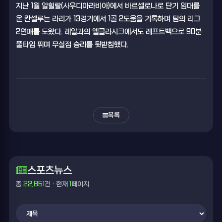
지난 1월 알힐랄(사우디아라비아)에서 바르셀로나로 단기 임대를
온 칸셀루는 라리가 13경기에서 1골 2도움을 기록하며 팀의 리그
2연패를 도왔다. 레알과의 엘클라시크에서도 레프트백으로 90분
풀타임 뛰며 무실점 승리를 뒷받침했다.
목록
스포츠뉴스
총
22,851
건 · 현재
1
페이지