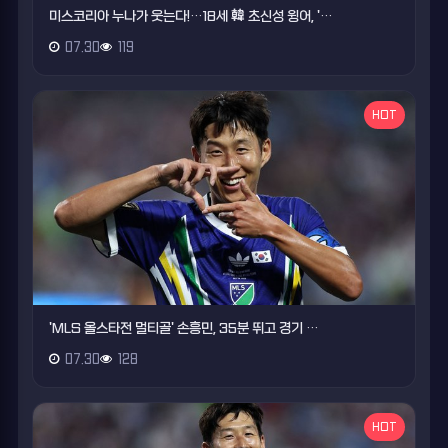
미스코리아 누나가 웃는다!…18세 韓 초신성 윙어, '…
07.30
119
HOT
'MLS 올스타전 멀티골' 손흥민, 35분 뛰고 경기 …
07.30
128
HOT