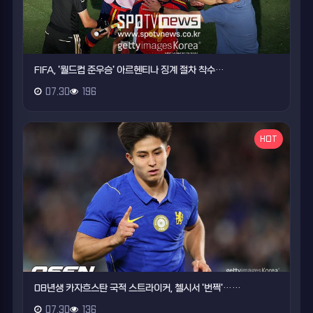
FIFA, '월드컵 준우승' 아르헨티나 징계 절차 착수…
07.30
196
HOT
08년생 카자흐스탄 국적 스트라이커, 첼시서 '번쩍'……
07.30
136