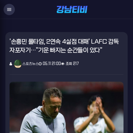
menu
'손흥민 풀타임, 2연속 4실점 대패' LAFC 감독
자포자기…"기운 빠지는 순간들이 있다"
스포츠뉴스
05.11 21:00
조회 217