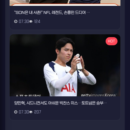
"SON은 내 사촌!" NFL 레전드, 손흥민 드디어 …
07.30
124
HOT
양민혁, 시드니전서도 아쉬운 빅찬스 미스…토트넘은 승부…
07.30
207