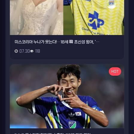
미스코리아 누나가 웃는다!…18세 韓 초신성 윙어, '…
07.30
118
HOT