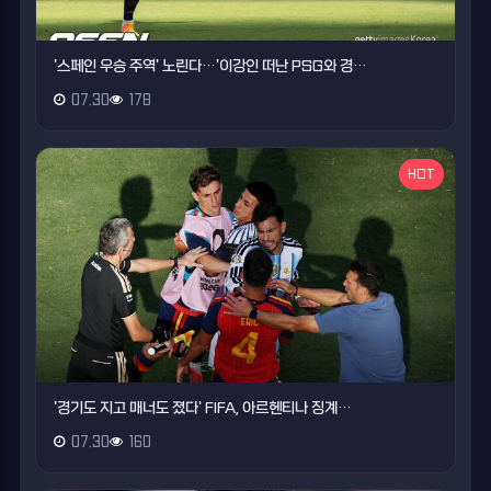
'스페인 우승 주역' 노린다…'이강인 떠난 PSG와 경…
07.30
178
HOT
'경기도 지고 매너도 졌다' FIFA, 아르헨티나 징계…
07.30
160