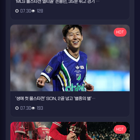
'MLS 올스타전 멀티골' 손흥민, 35분 뛰고 경기 …
07.30
128
HOT
'생애 첫 올스타전' SON, 2골 넣고 '별중의 별'…
07.30
193
HOT