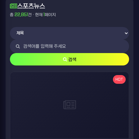
스포츠뉴스
총
22,851
건 · 현재
1
페이지
검색
HOT