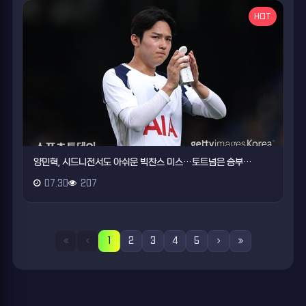
HOT
양민혁, 시드니전서도 아쉬운 빅찬스 미스…토트넘은 승부…
07.30
207
1
2
3
4
5