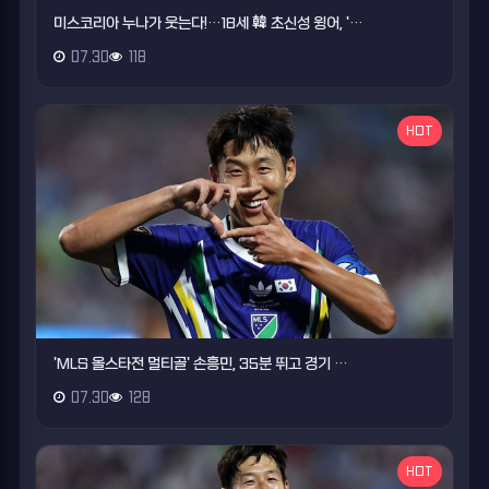
미스코리아 누나가 웃는다!…18세 韓 초신성 윙어, '…
07.30
118
HOT
'MLS 올스타전 멀티골' 손흥민, 35분 뛰고 경기 …
07.30
128
HOT