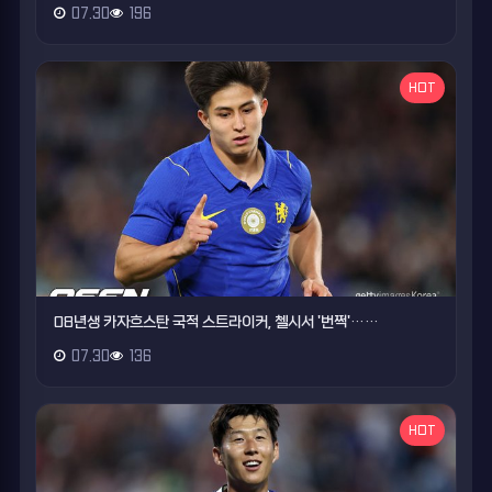
07.30
196
HOT
08년생 카자흐스탄 국적 스트라이커, 첼시서 '번쩍'……
07.30
136
HOT