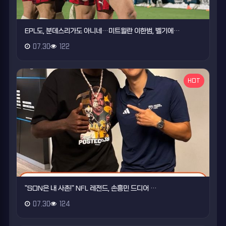
EPL도, 분데스리가도 아니네…미트윌란 이한범, 벨기에…
07.30
122
HOT
"SON은 내 사촌!" NFL 레전드, 손흥민 드디어 …
07.30
124