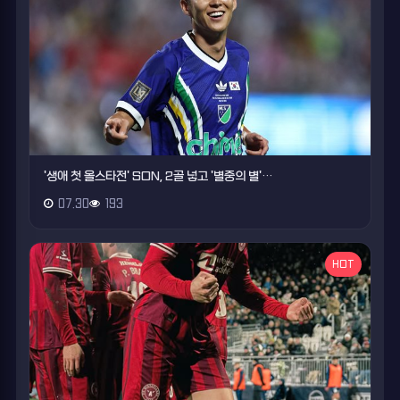
'생애 첫 올스타전' SON, 2골 넣고 '별중의 별'…
07.30
193
HOT