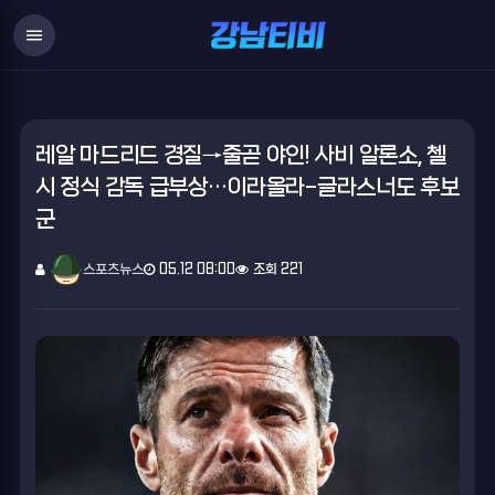
menu
레알 마드리드 경질→줄곧 야인! 사비 알론소, 첼
시 정식 감독 급부상…이라올라-글라스너도 후보
군
스포츠뉴스
05.12 08:00
조회 221