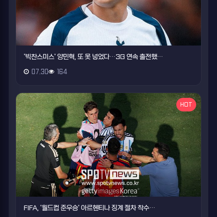
'빅찬스미스' 양민혁, 또 못 넣었다…3G 연속 출전했…
07.30
164
HOT
FIFA, '월드컵 준우승' 아르헨티나 징계 절차 착수…