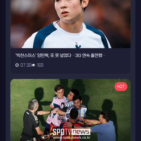
'빅찬스미스' 양민혁, 또 못 넣었다…3G 연속 출전했…
07.30
169
HOT