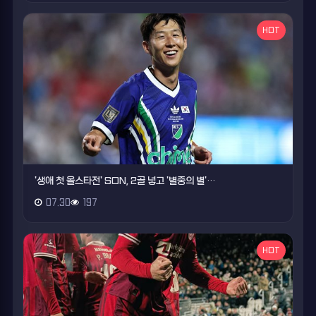
HOT
'생애 첫 올스타전' SON, 2골 넣고 '별중의 별'…
07.30
197
HOT