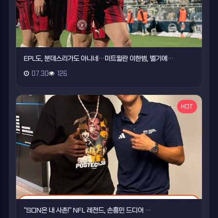
EPL도, 분데스리가도 아니네…미트윌란 이한범, 벨기에…
07.30
126
HOT
"SON은 내 사촌!" NFL 레전드, 손흥민 드디어 …