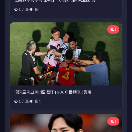
'스페인 우승 주역' 노린다…'이강인 떠난 PSG와 경…
07.30
181
HOT
'경기도 지고 매너도 졌다' FIFA, 아르헨티나 징계…
07.30
164
HOT