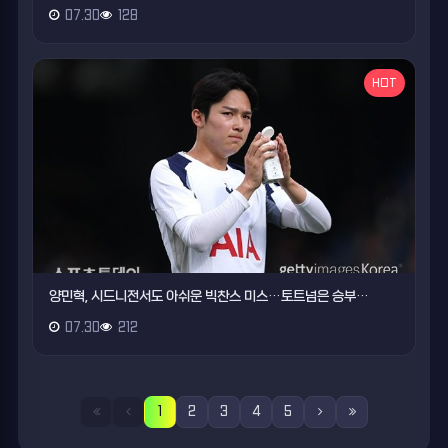
07.30
128
HOT
양민혁, 시드니전서도 아쉬운 빅찬스 미스…토트넘은 승부…
07.30
212
1
2
3
4
5