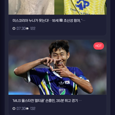
미스코리아 누나가 웃는다!…18세 韓 초신성 윙어, '…
07.30
122
HOT
'MLS 올스타전 멀티골' 손흥민, 35분 뛰고 경기 …
07.30
132