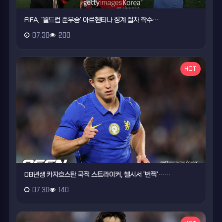
FIFA, '월드컵 준우승' 아르헨티나 징계 절차 착수…
07.30
200
HOT
08년생 카자흐스탄 국적 스트라이커, 첼시서 '번쩍'……
07.30
140