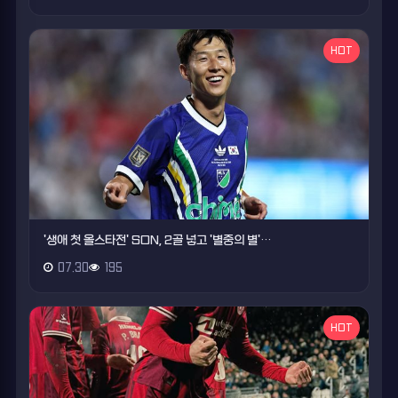
HOT
'생애 첫 올스타전' SON, 2골 넣고 '별중의 별'…
07.30
195
HOT