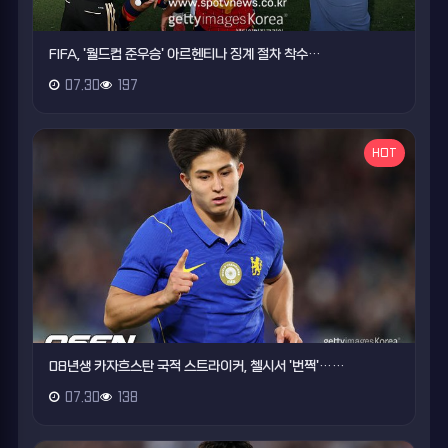
FIFA, '월드컵 준우승' 아르헨티나 징계 절차 착수…
07.30
197
HOT
08년생 카자흐스탄 국적 스트라이커, 첼시서 '번쩍'……
07.30
138