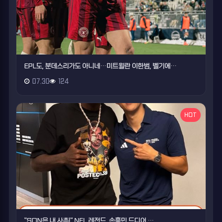
EPL도, 분데스리가도 아니네…미트윌란 이한범, 벨기에…
07.30
124
HOT
"SON은 내 사촌!" NFL 레전드, 손흥민 드디어 …