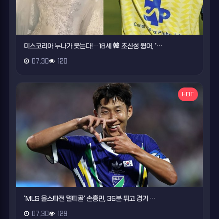
미스코리아 누나가 웃는다!…18세 韓 초신성 윙어, '…
07.30
120
HOT
'MLS 올스타전 멀티골' 손흥민, 35분 뛰고 경기 …
07.30
129