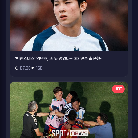
'빅찬스미스' 양민혁, 또 못 넣었다…3G 연속 출전했…
07.30
166
HOT