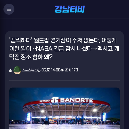
menu
'끔찍하다' 월드컵 경기장이 주저 앉는다, 어떻게
이런 일이…NASA 긴급 감시 나섰다→멕시코 개
막전 장소 침하 왜?
스포츠뉴스
05.12 14:00
조회 173