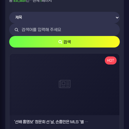
총
22,851
건 · 현재
1
페이지
검색
HOT
'선배 홍명보' 청문회 선 날, 손흥민은 MLS '별 …