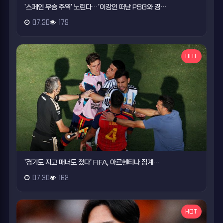
'스페인 우승 주역' 노린다…'이강인 떠난 PSG와 경…
07.30
179
HOT
'경기도 지고 매너도 졌다' FIFA, 아르헨티나 징계…
07.30
162
HOT