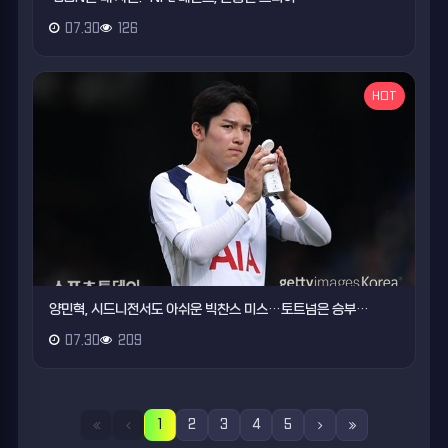
07.30
126
HOT
양민혁, 시드니전서도 아쉬운 빅찬스 미스…토트넘은 승부…
07.30
209
1
2
3
4
5