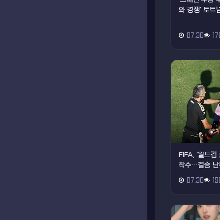
와 경쟁' 토트넘
07.30
17
FIFA, '월
착수…결승 난
07.30
19