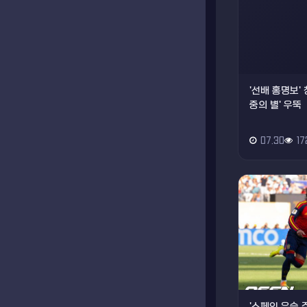
'선배 홍명보' 
중의 별' 우뚝
07.30
17
'스페인 우승 