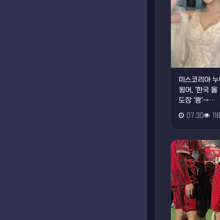
미스코리아 누
윙어, '한국 
도장 '쾅'→…
07.30
11