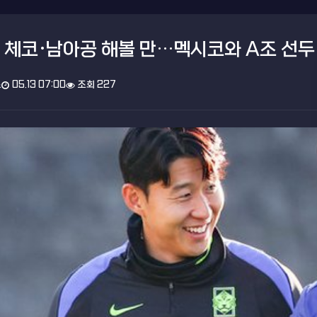
 체코·남아공 해볼 만…멕시코와 A조 선두 
스
05.13 07:00
조회 227