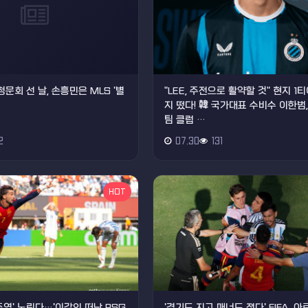
청문회 선 날, 손흥민은 MLS '별
"LEE, 주전으로 활약할 것" 현지 1
지 떴다! 韓 국가대표 수비수 이한범
팀 클럽 …
2
07.30
131
HOT
주역' 노린다…'이강인 떠난 PSG
'경기도 지고 매너도 졌다' FIFA, 