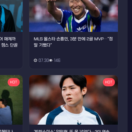
티어 매체까
MLS 올스타 손흥민, 3분 만에 2골 MVP…"정
, 챔스 단골
말 기뻤다"
07.30
146
HOT
HOT
아르헨티나
'빅찬스미스' 양민혁, 또 못 넣었다…3G 연속