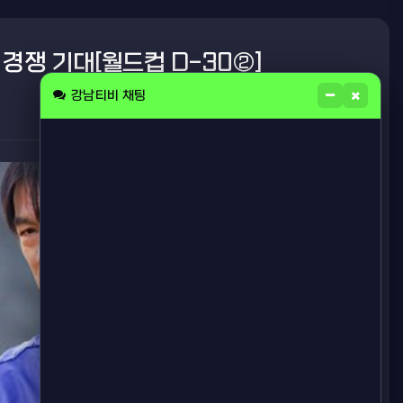
경쟁 기대[월드컵 D-30②]
강남티비 채팅