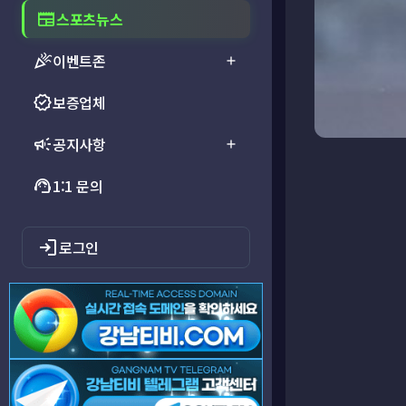
newspaper
스포츠뉴스
celebration
이벤트존
add
verified
보증업체
campaign
공지사항
add
support_agent
1:1 문의
login
로그인