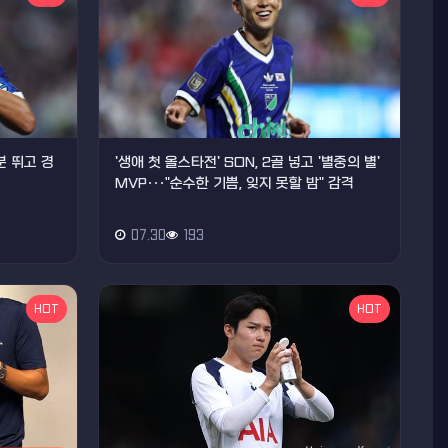
분 뛰고 경
'생애 첫 올스타전' SON, 2골 넣고 '별중의 별'
MVP···"순수한 기쁨, 잊지 못할 밤" 감격
07.30
193
HOT
HOT