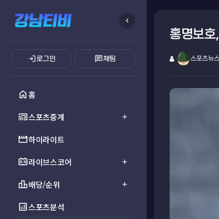
chevron_left
홍명보호,
login
chat
로그인
채팅
스포츠뉴
home
홈
cast_connected
스포츠중계
add
movie
하이라이트
scoreboard
라이브스코어
add
leaderboard
배당/순위
add
analytics
스포츠분석