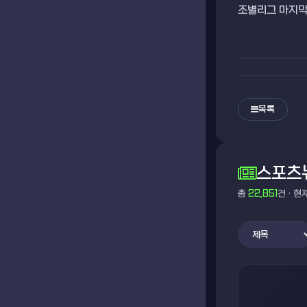
조별리그 마지막
목록
스포츠
총
22,851
건 · 현