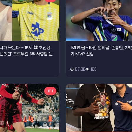
나가 웃는다!…18세 韓 초신성
'MLS 올스타전 멀티골' 손흥민, 35
올 뻔했던' 포르투갈 1부 사령탑 눈
기 MVP 선정
8
07.30
128
HOT