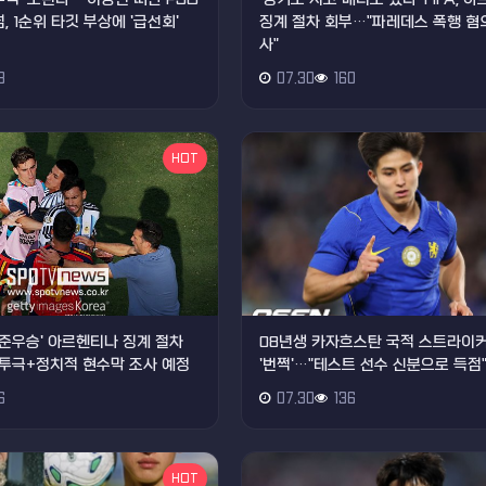
, 1순위 타깃 부상에 '급선회'
징계 절차 회부…"파레데스 폭행 혐의
사"
8
07.30
160
HOT
드컵 준우승' 아르헨티나 징계 절차
08년생 카자흐스탄 국적 스트라이커
투극+정치적 현수막 조사 예정
'번쩍'…"테스트 선수 신분으로 득점
6
07.30
136
HOT