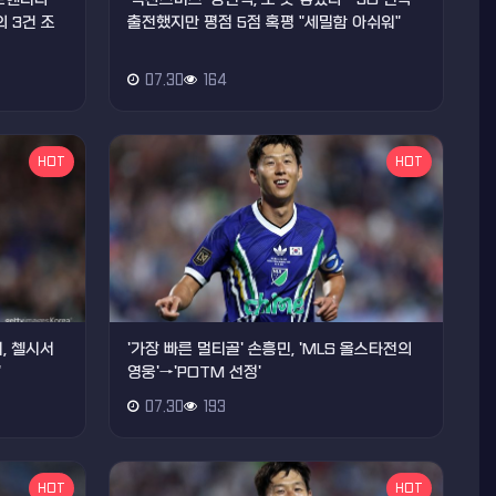
 3건 조
출전했지만 평점 5점 혹평 "세밀함 아쉬워"
07.30
164
HOT
HOT
, 첼시서
'가장 빠른 멀티골' 손흥민, 'MLS 올스타전의
"
영웅'→'POTM 선정'
07.30
193
HOT
HOT