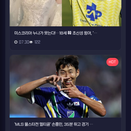
미스코리아 누나가 웃는다!…18세 韓 초신성 윙어, '…
07.30
122
HOT
'MLS 올스타전 멀티골' 손흥민, 35분 뛰고 경기 …