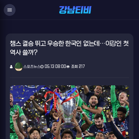
menu
챔스 결승 뛰고 우승한 한국인 없는데…이강인 첫
역사 쓸까?
스포츠뉴스
05.13 08:00
조회 217