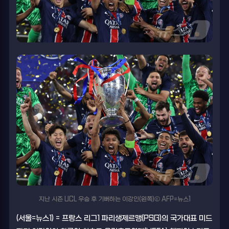
지난 시즌 UCL 우승 후 기뻐하는 이강인(왼쪽)ⓒ AFP=뉴스1
(서울=뉴스1) = 프랑스 리그1 파리생제르맹(PSG)의 국가대표 미드