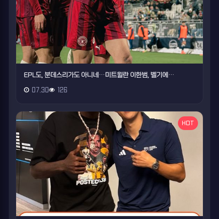
EPL도, 분데스리가도 아니네…미트윌란 이한범, 벨기에…
07.30
126
HOT