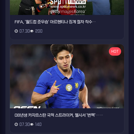
FIFA, '월드컵 준우승' 아르헨티나 징계 절차 착수…
07.30
200
HOT
08년생 카자흐스탄 국적 스트라이커, 첼시서 '번쩍'……
07.30
140