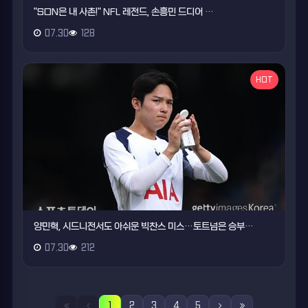
"SON은 내 사촌!" NFL 레전드, 손흥민 드디어 …
07.30
128
HOT
양민혁, 시드니전서도 아쉬운 빅찬스 미스…토트넘은 승부…
07.30
212
1
2
3
4
5