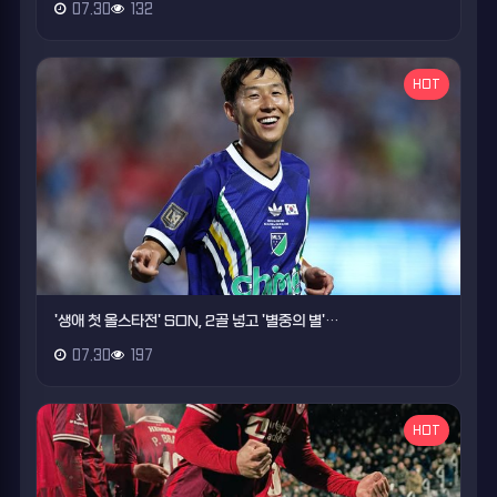
07.30
132
HOT
'생애 첫 올스타전' SON, 2골 넣고 '별중의 별'…
07.30
197
HOT