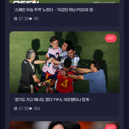
'스페인 우승 주역' 노린다…'이강인 떠난 PSG와 경…
07.30
181
HOT
'경기도 지고 매너도 졌다' FIFA, 아르헨티나 징계…
07.30
164
HOT