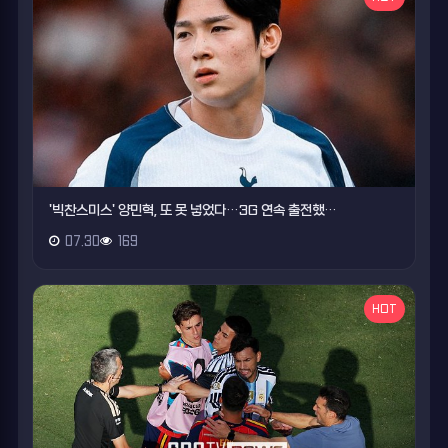
'빅찬스미스' 양민혁, 또 못 넣었다…3G 연속 출전했…
07.30
169
HOT