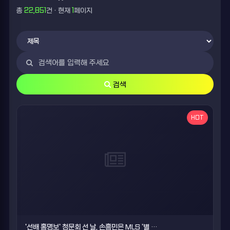
총
22,851
건 · 현재
1
페이지
검색
HOT
'선배 홍명보' 청문회 선 날, 손흥민은 MLS '별 …