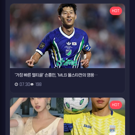
HOT
'가장 빠른 멀티골' 손흥민, 'MLS 올스타전의 영웅…
07.30
198
HOT