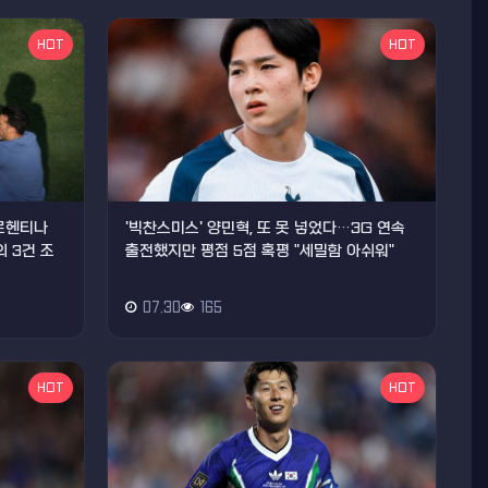
HOT
HOT
아르헨티나
'빅찬스미스' 양민혁, 또 못 넣었다…3G 연속
 3건 조
출전했지만 평점 5점 혹평 "세밀함 아쉬워"
07.30
165
HOT
HOT