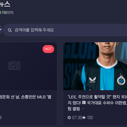
뉴스
재
1
페이지
HOT
청문회 선 날, 손흥민은 MLS '별
"LEE, 주전으로 활약할 것" 현지 1
지 떴다! 韓 국가대표 수비수 이한범
팀 클럽 …
4
07.30
132