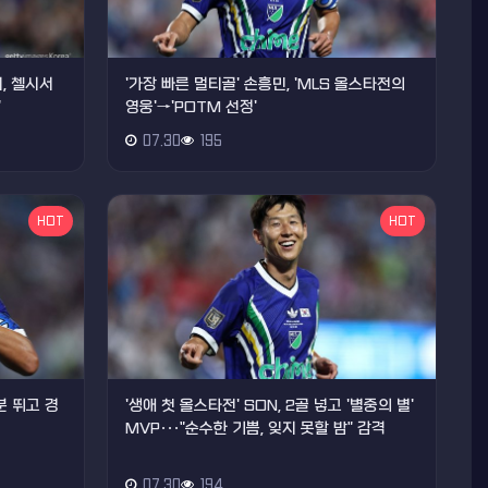
, 첼시서
'가장 빠른 멀티골' 손흥민, 'MLS 올스타전의
"
영웅'→'POTM 선정'
07.30
195
HOT
HOT
분 뛰고 경
'생애 첫 올스타전' SON, 2골 넣고 '별중의 별'
MVP···"순수한 기쁨, 잊지 못할 밤" 감격
07.30
194