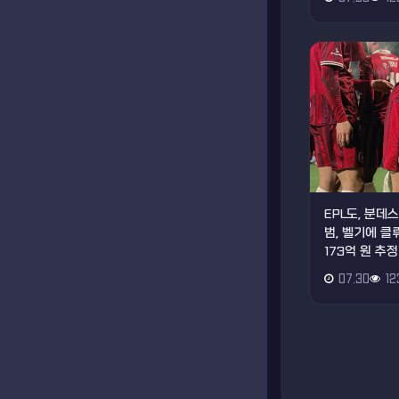
EPL도, 분
범, 벨기에 
173억 원 추정
07.30
12