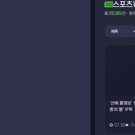
스포츠
총
22,851
건 · 현
'선배 홍명보' 
중의 별' 우뚝
07.30
17