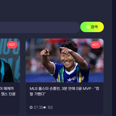
검색
HOT
HOT
티어 매체까
MLS 올스타 손흥민, 3분 만에 2골 MVP…"정
, 챔스 단골
말 기뻤다"
07.30
150