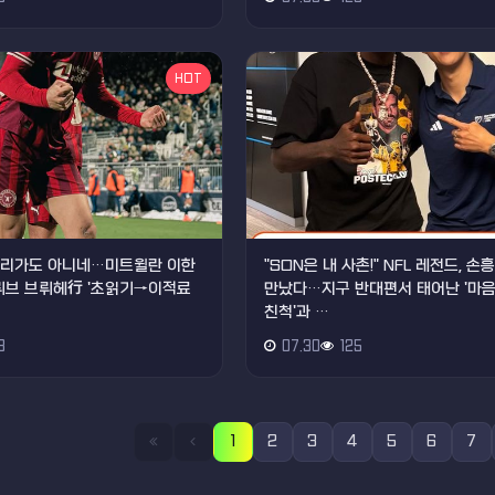
HOT
데스리가도 아니네…미트윌란 이한
"SON은 내 사촌!" NFL 레전드, 
클뤼브 브뤼헤行 '초읽기→이적료
만났다…지구 반대편서 태어난 '마
친척'과 …
3
07.30
125
1
2
3
4
5
6
7