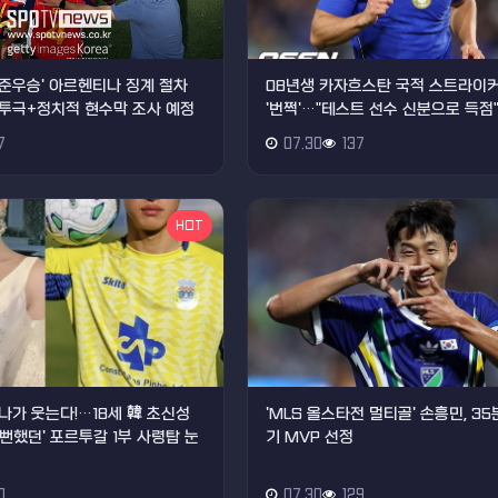
드컵 준우승' 아르헨티나 징계 절차
08년생 카자흐스탄 국적 스트라이커
투극+정치적 현수막 조사 예정
'번쩍'…"테스트 선수 신분으로 득점
7
07.30
137
HOT
나가 웃는다!…18세 韓 초신성
'MLS 올스타전 멀티골' 손흥민, 35
올 뻔했던' 포르투갈 1부 사령탑 눈
기 MVP 선정
0
07.30
129