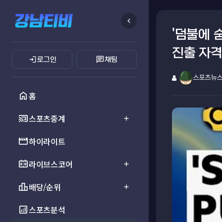
chevron_left
'덤불에 
진출 자격
login
chat
로그인
채팅
스포츠뉴
home
홈
cast_connected
스포츠중계
add
movie
하이라이트
scoreboard
라이브스코어
add
leaderboard
배당/순위
add
analytics
스포츠분석