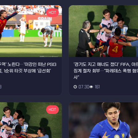
HOT
주역' 노린다…'이강인 떠난 PSG
'경기도 지고 매너도 졌다' FIFA, 
, 1순위 타깃 부상에 '급선회'
징계 절차 회부…"파레데스 폭행 혐의
사"
9
07.30
161
HOT