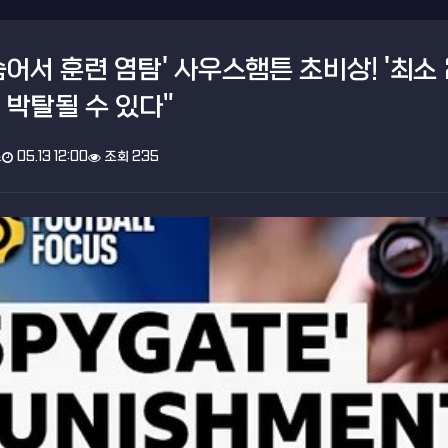
숨어서 훈련 염탐' 사우스햄튼 초비상! '최소
 박탈될 수 있다"
스
05.13 12:00
조회 235