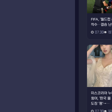
FIFA, '월
착수…결승 난
07.30
19
미스코리아 누
윙어, '한국 
도장 '쾅'→…
07.30
12