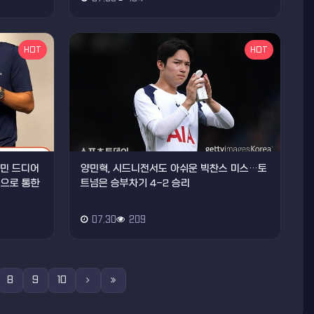
HOT
HOT
손흥민 드디어
양민혁, 시드니전서도 아쉬운 빅찬스 미스…토
음으로 통한
트넘은 승부차기 4-2 승리
07.30
209
8
9
10