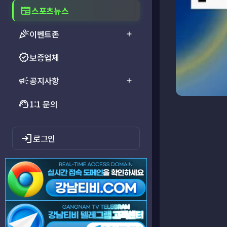
newspaper
스포츠뉴스
celebration
이벤트존
add
verified
보증업체
campaign
공지사항
add
support_agent
1:1 문의
login
로그인