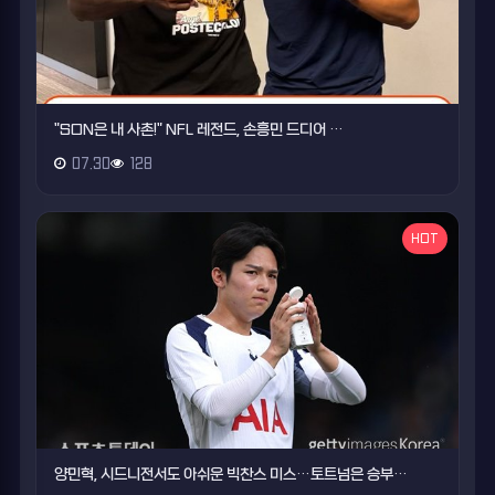
"SON은 내 사촌!" NFL 레전드, 손흥민 드디어 …
07.30
128
HOT
양민혁, 시드니전서도 아쉬운 빅찬스 미스…토트넘은 승부…