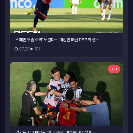
'스페인 우승 주역' 노린다…'이강인 떠난 PSG와 경…
07.30
181
HOT
'경기도 지고 매너도 졌다' FIFA, 아르헨티나 징계…