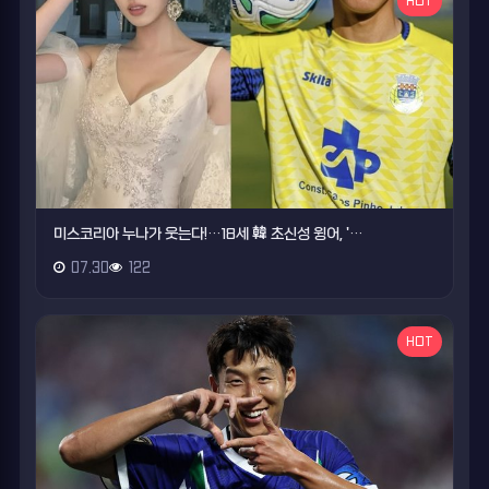
HOT
미스코리아 누나가 웃는다!…18세 韓 초신성 윙어, '…
07.30
122
HOT