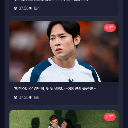
07.30
164
HOT
'빅찬스미스' 양민혁, 또 못 넣었다…3G 연속 출전했…
07.30
168
HOT