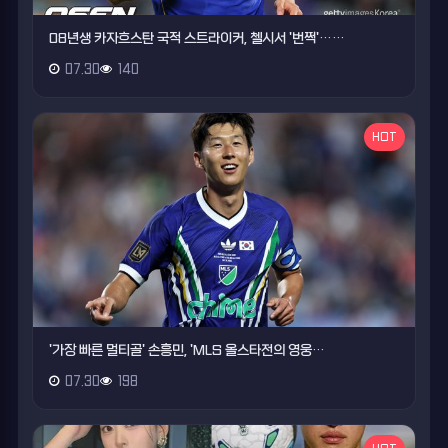
08년생 카자흐스탄 국적 스트라이커, 첼시서 '번쩍'……
07.30
140
HOT
'가장 빠른 멀티골' 손흥민, 'MLS 올스타전의 영웅…
07.30
198