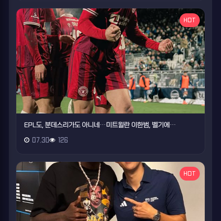
HOT
EPL도, 분데스리가도 아니네…미트윌란 이한범, 벨기에…
07.30
126
HOT