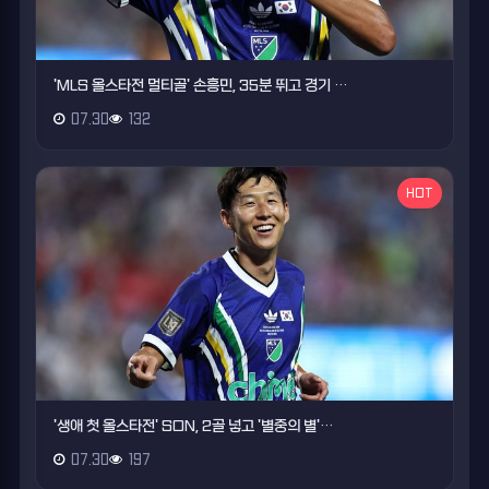
'MLS 올스타전 멀티골' 손흥민, 35분 뛰고 경기 …
07.30
132
HOT
'생애 첫 올스타전' SON, 2골 넣고 '별중의 별'…
07.30
197