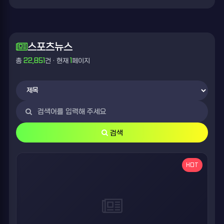
스포츠뉴스
총
22,851
건 · 현재
1
페이지
검색
HOT