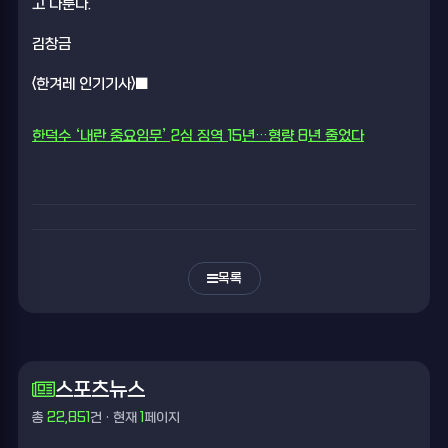
고 다툰다.
김창금
<한겨레 인기기사>■
한덕수 ‘내란 중요임무’ 2심 징역 15년…형량 8년 줄었다
목록
스포츠뉴스
총
22,851
건 · 현재
1
페이지