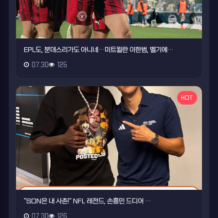
EPL도, 분데스리가도 아니네…미트윌란 이한범, 벨기에…
07.30
125
HOT
"SON은 내 사촌!" NFL 레전드, 손흥민 드디어 …
07.30
126