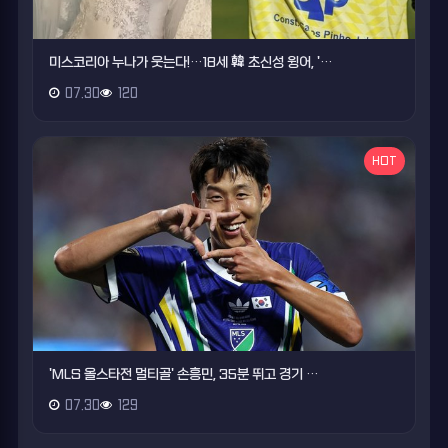
미스코리아 누나가 웃는다!…18세 韓 초신성 윙어, '…
07.30
120
HOT
'MLS 올스타전 멀티골' 손흥민, 35분 뛰고 경기 …
07.30
129