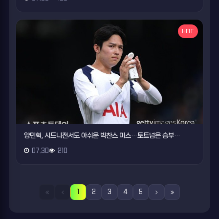
HOT
양민혁, 시드니전서도 아쉬운 빅찬스 미스…토트넘은 승부…
07.30
210
1
2
3
4
5