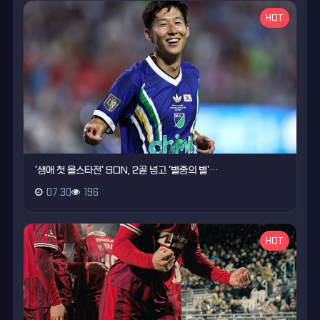
HOT
'생애 첫 올스타전' SON, 2골 넣고 '별중의 별'…
07.30
196
HOT