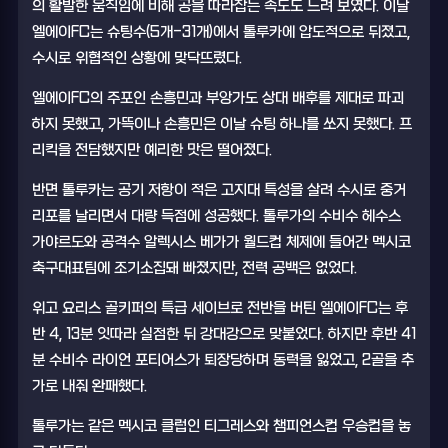
의 활발한 움직임에 비해 공을 따라잡는 속도도 느려 보였다. 이날
엘에이FC는 슈팅수(5개-31개)에서 톨루카에 압도적으로 뒤졌고,
수시로 위협적인 상황에 맞닥뜨렸다.
엘에이FC의 주포인 손흥민과 부앙가도 상대 배후를 제대로 파괴
하지 못했고, 가뜩이나 손흥민은 이날 슈팅 하나를 쏘지 못했다. 프
리킥을 전담했지만 예리한 맛은 떨어졌다.
반면 톨루카는 공기 저항이 적은 고지대 특성을 살려 수시로 중거
리포를 날리면서 대량 득점에 성공했다. 톨루가의 수비수 헤수스
가야르도와 공격수 알렉시스 베가가 월드컵 체제에 들어간 멕시코
축구대표팀에 조기소집돼 빠졌지만, 전력 공백은 없었다.
위고 요리스 골키퍼의 특급 세이브로 전반을 버틴 엘에이FC는 후
반 4, 13분 잇따라 실점한 뒤 강대강으로 맞붙었다. 하지만 후반 41
분 수비수 라이언 포티어스가 퇴장당하며 동력을 잃었고, 2골을 추
가로 내줘 완패했다.
톨루가는 같은 멕시코 클럽인 티그레스와 챔피언스컵 우승컵을 놓