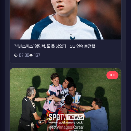
'빅찬스미스' 양민혁, 또 못 넣었다…3G 연속 출전했…
07.30
167
HOT