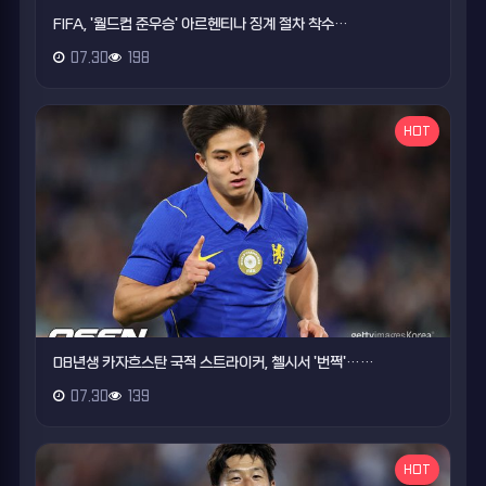
FIFA, '월드컵 준우승' 아르헨티나 징계 절차 착수…
07.30
198
HOT
08년생 카자흐스탄 국적 스트라이커, 첼시서 '번쩍'……
07.30
139
HOT