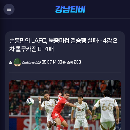
menu
손흥민의 LAFC, 북중미컵 결승행 실패…4강 2
차 톨루카전 0-4패
스포츠뉴스
05.07 14:00
조회 269