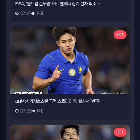
FIFA, '월드컵 준우승' 아르헨티나 징계 절차 착수…
07.30
200
HOT
08년생 카자흐스탄 국적 스트라이커, 첼시서 '번쩍'……
07.30
140
HOT