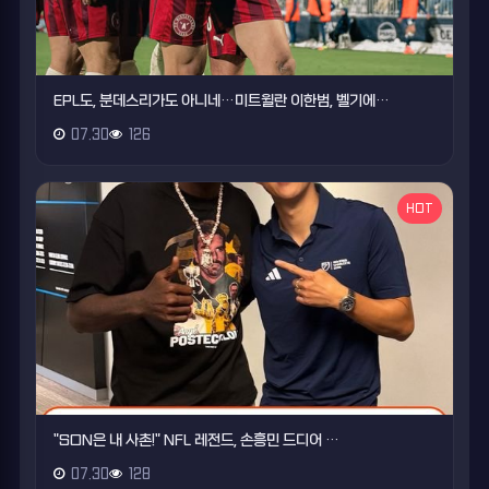
EPL도, 분데스리가도 아니네…미트윌란 이한범, 벨기에…
07.30
126
HOT
"SON은 내 사촌!" NFL 레전드, 손흥민 드디어 …
07.30
128