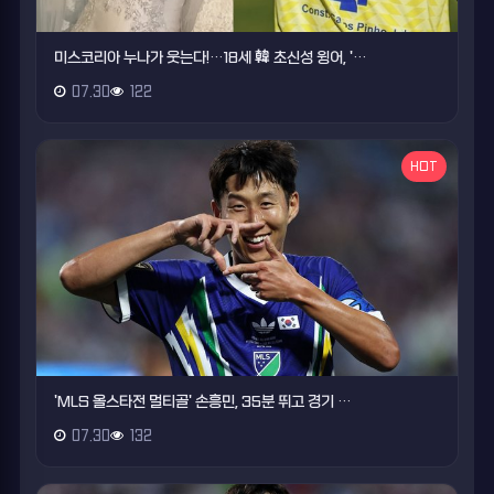
미스코리아 누나가 웃는다!…18세 韓 초신성 윙어, '…
07.30
122
HOT
'MLS 올스타전 멀티골' 손흥민, 35분 뛰고 경기 …
07.30
132