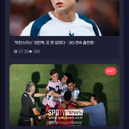
'빅찬스미스' 양민혁, 또 못 넣었다…3G 연속 출전했…
07.30
169
HOT