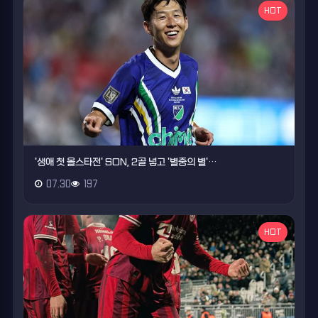
HOT
'생애 첫 올스타전' SON, 2골 넣고 '별중의 별'…
07.30
197
HOT