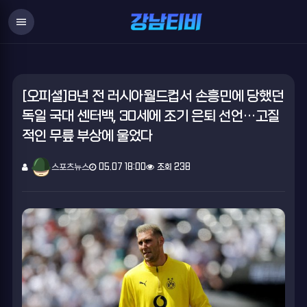
menu
[오피셜]8년 전 러시아월드컵서 손흥민에 당했던
독일 국대 센터백, 30세에 조기 은퇴 선언…고질
적인 무릎 부상에 울었다
스포츠뉴스
05.07 18:00
조회 238