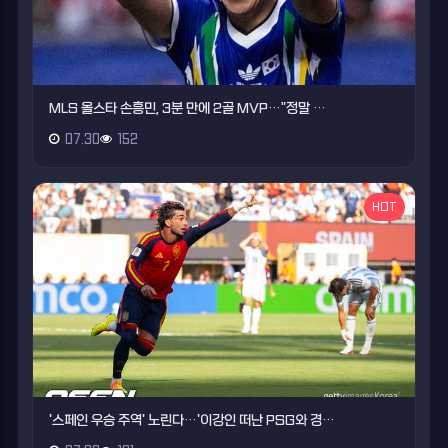
MLS 올스타 손흥민, 3분 만에 2골 MVP…"정말 …
07.30
152
HOT
'스페인 우승 주역' 노린다…'이강인 떠난 PSG와 경…