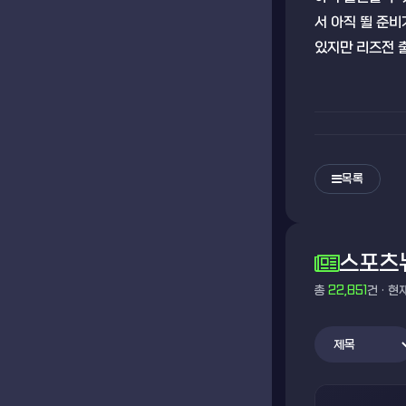
서 아직 뛸 준
있지만 리즈전 
목록
스포츠
총
22,851
건 · 현