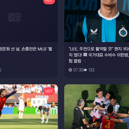
HOT
청문회 선 날, 손흥민은 MLS '별
"LEE, 주전으로 활약할 것" 현지 1
지 떴다! 韓 국가대표 수비수 이한범
팀 클럽 …
5
07.30
133
HOT