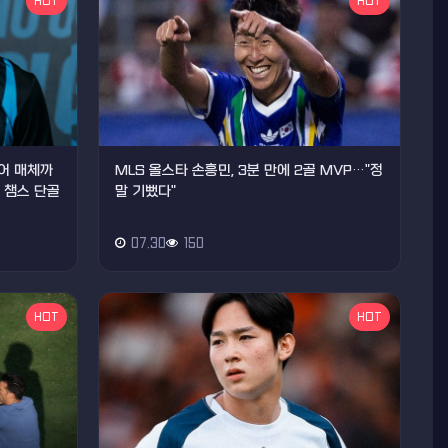
HOT
HOT
티어 매체까
MLS 올스타 손흥민, 3분 만에 2골 MVP…"정
, 챔스 단골
말 기뻤다"
07.30
150
HOT
HOT