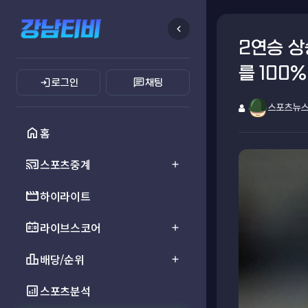
chevron_left
2연승 상
를 100
login
chat
로그인
채팅
스포츠뉴
home
홈
cast_connected
스포츠중계
add
movie
하이라이트
scoreboard
라이브스코어
add
leaderboard
배당/순위
add
analytics
스포츠분석