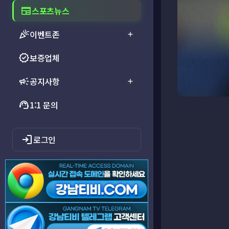
newspaper
스포츠뉴스
celebration
이벤트존
add
verified
보증업체
campaign
공지사항
add
support_agent
1:1 문의
login
로그인