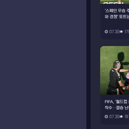
'스페인 우승 
와 경쟁' 토트넘
07.30
17
FIFA, '월
착수…결승 난
07.30
19