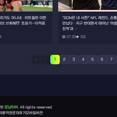
데스리가도 아니네…미트윌란 이한
"SON은 내 사촌!" NFL 레전드, 
클뤼브 브뤼헤行 '초읽기→이적료
만났다…지구 반대편서 태어난 '마
친척'과 …
4
07.30
126
1
2
3
4
5
6
7
026
강남티비.
All rights reserved.
이용약관
문의하기
모바일버전