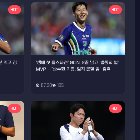
HOT
HOT
분 뛰고 경
'생애 첫 올스타전' SON, 2골 넣고 '별중의 별'
MVP···"순수한 기쁨, 잊지 못할 밤" 감격
07.30
195
HOT
HOT