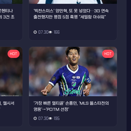
아르헨티나
'빅찬스미스' 양민혁, 또 못 넣었다…3G 연속
 3건 조
출전했지만 평점 5점 혹평 "세밀함 아쉬워"
07.30
166
HOT
HOT
, 첼시서
'가장 빠른 멀티골' 손흥민, 'MLS 올스타전의
"
영웅'→'POTM 선정'
07.30
195