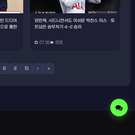
손흥민 드디어
양민혁, 시드니전서도 아쉬운 빅찬스 미스…토
음으로 통한
트넘은 승부차기 4-2 승리
07.30
209
8
9
10