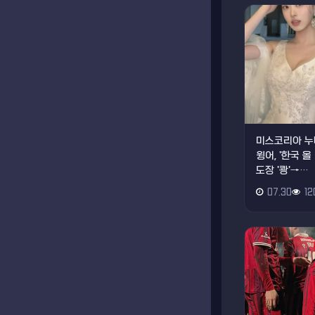
미스코리아 누
윙어, '한국 
도장 '쾅'→…
07.30
12