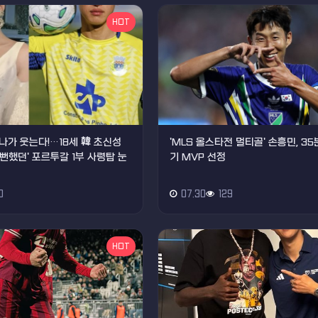
HOT
나가 웃는다!…18세 韓 초신성
'MLS 올스타전 멀티골' 손흥민, 35
올 뻔했던' 포르투갈 1부 사령탑 눈
기 MVP 선정
0
07.30
129
HOT