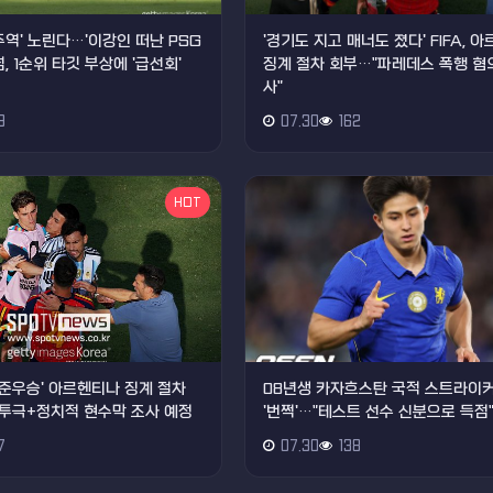
주역' 노린다…'이강인 떠난 PSG
'경기도 지고 매너도 졌다' FIFA, 
, 1순위 타깃 부상에 '급선회'
징계 절차 회부…"파레데스 폭행 혐의
사"
9
07.30
162
HOT
드컵 준우승' 아르헨티나 징계 절차
08년생 카자흐스탄 국적 스트라이커
투극+정치적 현수막 조사 예정
'번쩍'…"테스트 선수 신분으로 득점
7
07.30
138