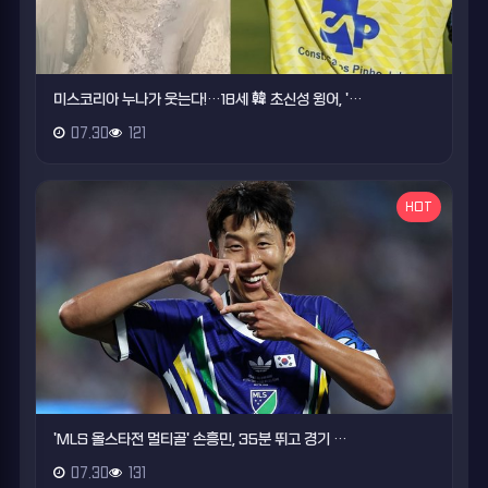
미스코리아 누나가 웃는다!…18세 韓 초신성 윙어, '…
07.30
121
HOT
'MLS 올스타전 멀티골' 손흥민, 35분 뛰고 경기 …
07.30
131