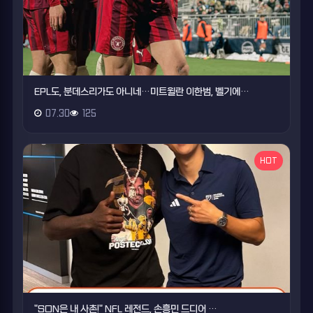
EPL도, 분데스리가도 아니네…미트윌란 이한범, 벨기에…
07.30
125
HOT
"SON은 내 사촌!" NFL 레전드, 손흥민 드디어 …