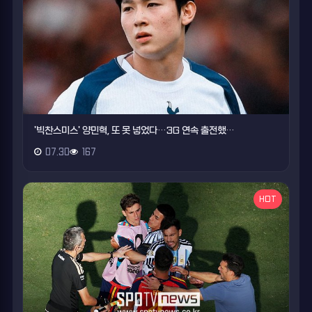
'빅찬스미스' 양민혁, 또 못 넣었다…3G 연속 출전했…
07.30
167
HOT