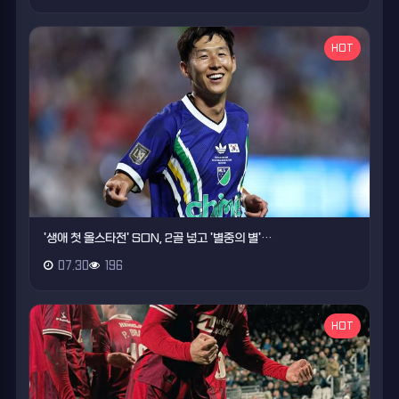
HOT
'생애 첫 올스타전' SON, 2골 넣고 '별중의 별'…
07.30
196
HOT