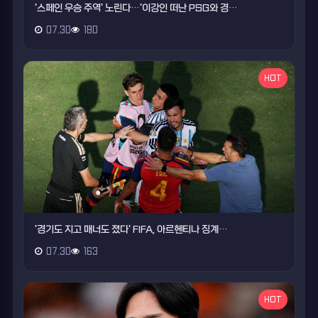
'스페인 우승 주역' 노린다…'이강인 떠난 PSG와 경…
07.30
180
HOT
'경기도 지고 매너도 졌다' FIFA, 아르헨티나 징계…
07.30
163
HOT