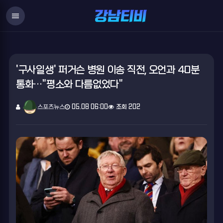
menu
'구사일생' 퍼거슨 병원 이송 직전, 오언과 40분
통화…"평소와 다름없었다"
스포츠뉴스
05.08 06:00
조회 202