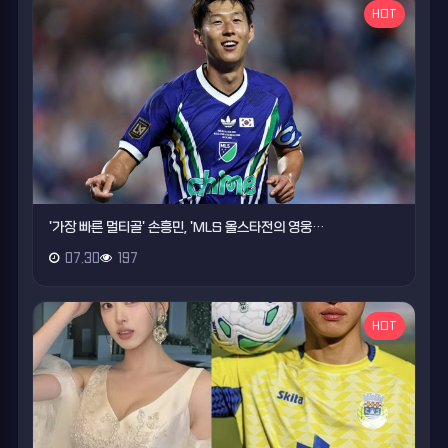
HOT
'가장 빠른 멀티골' 손흥민, 'MLS 올스타전의 영웅…
07.30
197
HOT