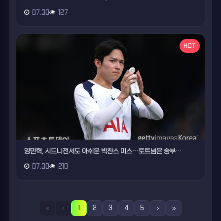
07.30
127
HOT
양민혁, 시드니전서도 아쉬운 빅찬스 미스…토트넘은 승부…
07.30
210
1
2
3
4
5