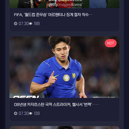
FIFA, '월드컵 준우승' 아르헨티나 징계 절차 착수…
07.30
199
HOT
08년생 카자흐스탄 국적 스트라이커, 첼시서 '번쩍'……
07.30
139