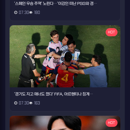
'스페인 우승 주역' 노린다…'이강인 떠난 PSG와 경…
07.30
180
HOT
'경기도 지고 매너도 졌다' FIFA, 아르헨티나 징계…
07.30
163
HOT