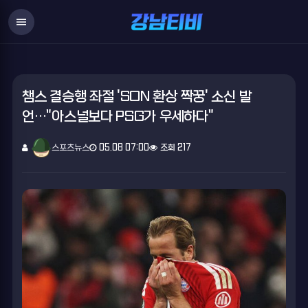
menu
챔스 결승행 좌절 'SON 환상 짝꿍' 소신 발
언…"아스널보다 PSG가 우세하다"
스포츠뉴스
05.08 07:00
조회 217