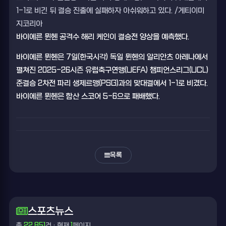
1-1로 비긴 뒤 결승 진출에 실패하자 아쉬워하고 있다. /게티이미
지코리아
바이에른 뮌헨 공격수 해리 케인이 결승전 양상을 예측했다.
바이에른 뮌헨은 7일(한국시각) 독일 뮌헨의 알리안츠 아레나에서
펼쳐진 2025-26시즌 유럽축구연맹(UEFA) 챔피언스리그(UCL)
준결승 2차전 파리 생제르맹(PSG)과의 맞대결에서 1-1로 비겼다.
바이에른 뮌헨은 합산 스코어 5-6으로 패배했다.
목록
스포츠뉴스
총
22,851
건 · 현재
1
페이지