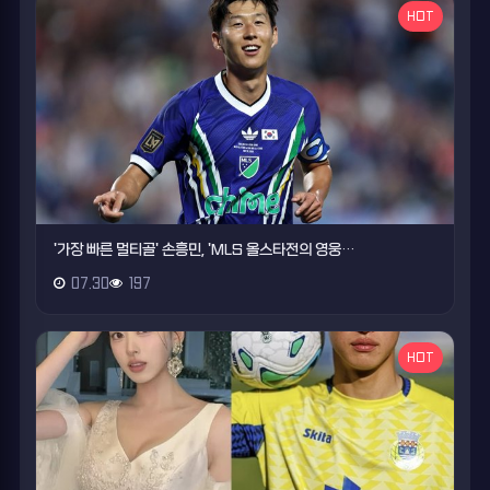
HOT
'가장 빠른 멀티골' 손흥민, 'MLS 올스타전의 영웅…
07.30
197
HOT