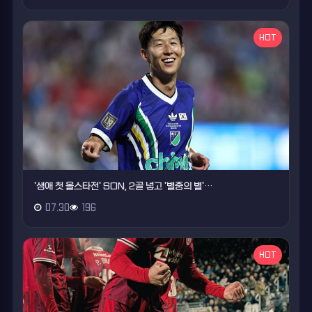
HOT
'생애 첫 올스타전' SON, 2골 넣고 '별중의 별'…
07.30
196
HOT