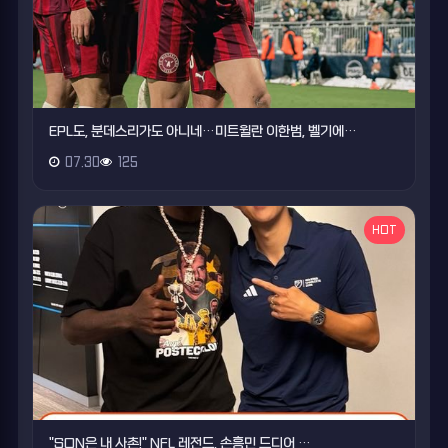
EPL도, 분데스리가도 아니네…미트윌란 이한범, 벨기에…
07.30
125
HOT
"SON은 내 사촌!" NFL 레전드, 손흥민 드디어 …