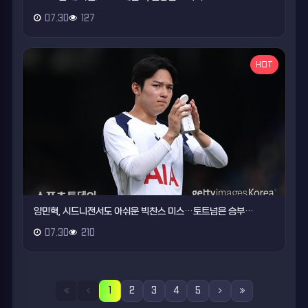
07.30
127
HOT
양민혁, 시드니전서도 아쉬운 빅찬스 미스…토트넘은 승부…
07.30
210
1
2
3
4
5