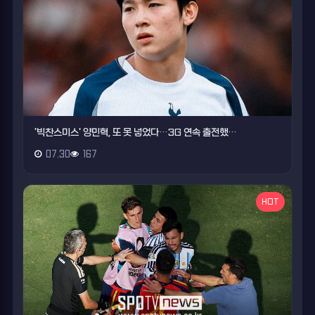
'빅찬스미스' 양민혁, 또 못 넣었다…3G 연속 출전했…
07.30
167
HOT