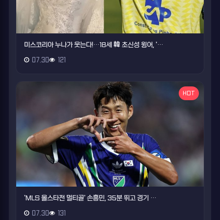
미스코리아 누나가 웃는다!…18세 韓 초신성 윙어, '…
07.30
121
HOT
'MLS 올스타전 멀티골' 손흥민, 35분 뛰고 경기 …
07.30
131