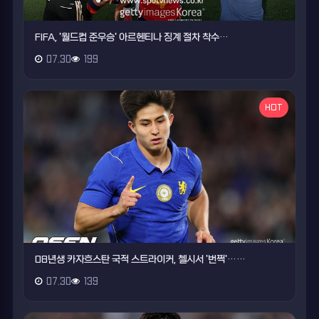
FIFA, '월드컵 준우승' 아르헨티나 징계 절차 착수…
07.30
199
HOT
08년생 카자흐스탄 국적 스트라이커, 첼시서 '번쩍'……
07.30
139