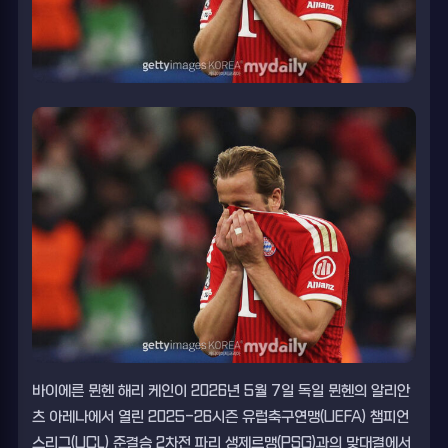
바이에른 뮌헨 해리 케인이 2026년 5월 7일 독일 뮌헨의 알리안
츠 아레나에서 열린 2025-26시즌 유럽축구연맹(UEFA) 챔피언
스리그(UCL) 준결승 2차전 파리 생제르맹(PSG)과의 맞대결에서