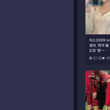
미스코리아 누
윙어, '한국 
도장 '쾅'→…
07.30
12