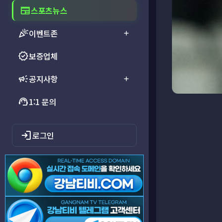
newspaper
스포츠뉴스
celebration
이벤트존
add
verified
보증업체
campaign
공지사항
add
support_agent
1:1 문의
login
로그인