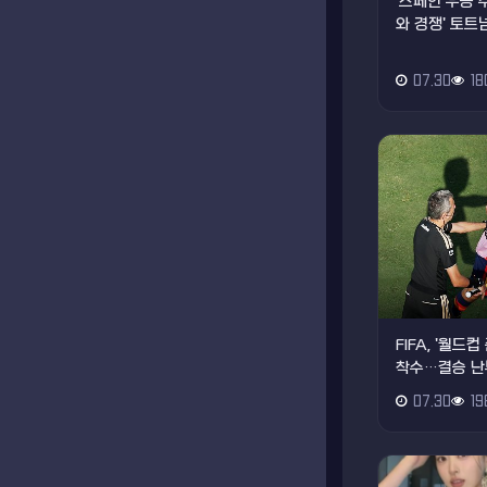
'스페인 우승 
와 경쟁' 토트넘
07.30
18
FIFA, '월
착수…결승 난
07.30
19