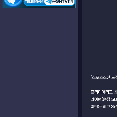
[스포츠조선 노
프리미어리그 최
라이턴(승점 50
이턴은 리그 3