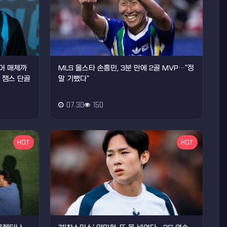
티어 매체까
MLS 올스타 손흥민, 3분 만에 2골 MVP…"정
, 챔스 단골
말 기뻤다"
07.30
150
HOT
HOT