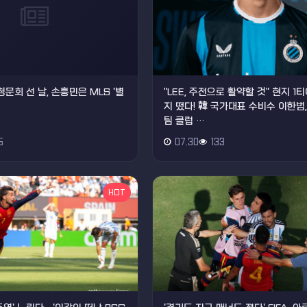
청문회 선 날, 손흥민은 MLS '별
"LEE, 주전으로 활약할 것" 현지 1
지 떴다! 韓 국가대표 수비수 이한범
팀 클럽 …
5
07.30
133
HOT