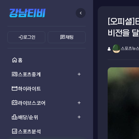
chevron_left
[오피셜]
비전을 달
login
chat
로그인
채팅
스포츠뉴
home
홈
cast_connected
스포츠중계
add
movie
하이라이트
scoreboard
라이브스코어
add
leaderboard
배당/순위
add
analytics
스포츠분석