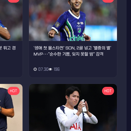
분 뛰고 경
'생애 첫 올스타전' SON, 2골 넣고 '별중의 별'
MVP···"순수한 기쁨, 잊지 못할 밤" 감격
07.30
196
HOT
HOT