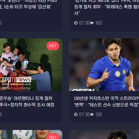
주역' 노린다…'이강인 떠난 PSG
'경기도 지고 매너도 졌다' FIFA, 
, 1순위 타깃 부상에 '급선회'
징계 절차 회부…"파레데스 폭행 혐의
사"
0
07.30
163
HOT
드컵 준우승' 아르헨티나 징계 절차
08년생 카자흐스탄 국적 스트라이커
투극+정치적 현수막 조사 예정
'번쩍'…"테스트 선수 신분으로 득점
8
07.30
139
HOT