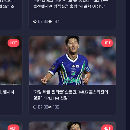
아르헨티나
'빅찬스미스' 양민혁, 또 못 넣었다…3G 연속
 3건 조
출전했지만 평점 5점 혹평 "세밀함 아쉬워"
07.30
167
HOT
HOT
, 첼시서
'가장 빠른 멀티골' 손흥민, 'MLS 올스타전의
"
영웅'→'POTM 선정'
07.30
196
HOT
HOT