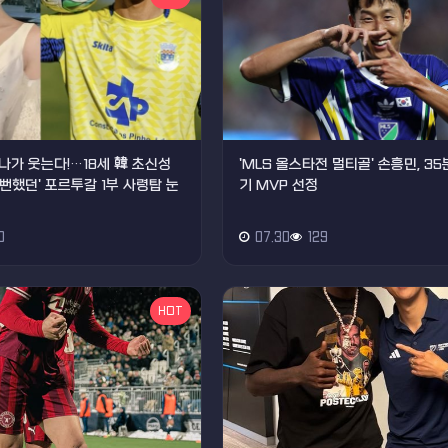
나가 웃는다!…18세 韓 초신성
'MLS 올스타전 멀티골' 손흥민, 35
올 뻔했던' 포르투갈 1부 사령탑 눈
기 MVP 선정
0
07.30
129
HOT