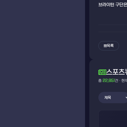
브라이턴 구단은
목록
스포츠
총
22,851
건 · 현