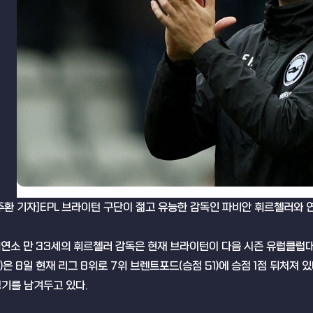
주환 기자]EPL 브라이턴 구단이 젊고 유능한 감독인 파비안 휘르첼러와 
연소 만 33세의 휘르첼러 감독은 현재 브라이턴이 다음 시즌 유럽클럽대항
)은 8일 현재 리그 8위로 7위 브렌트포드(승점 51)에 승점 1점 뒤처져 있
경기를 남겨두고 있다.