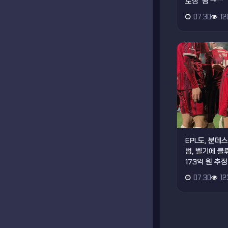
도장 '쾅'→…
07.30
12
EPL도, 분
범, 벨기에 
173억 원 추정
07.30
12