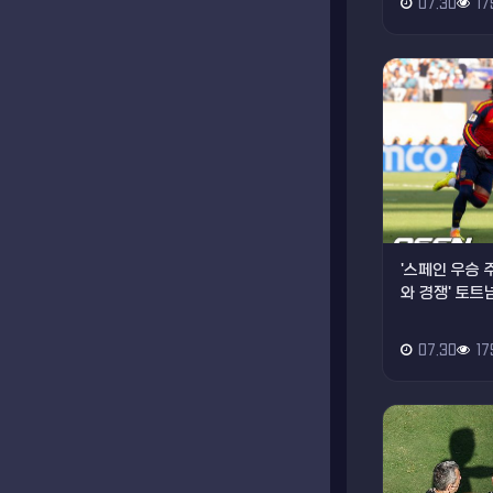
07.30
17
'스페인 우승 
와 경쟁' 토트넘
07.30
17