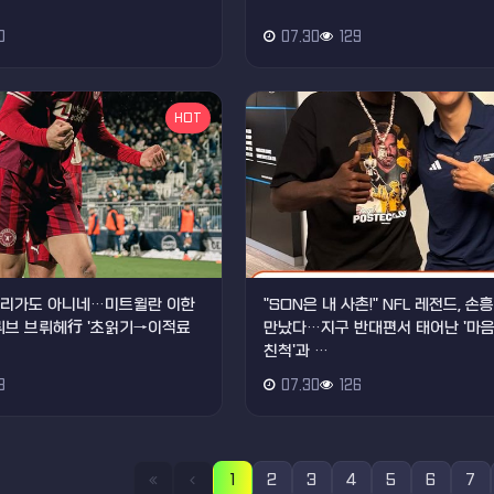
0
07.30
129
HOT
데스리가도 아니네…미트윌란 이한
"SON은 내 사촌!" NFL 레전드, 
클뤼브 브뤼헤行 '초읽기→이적료
만났다…지구 반대편서 태어난 '마
친척'과 …
3
07.30
126
1
2
3
4
5
6
7