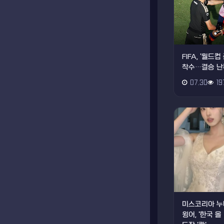
FIFA, '월
착수…결승 난
07.30
19
미스코리아 누
윙어, '한국 