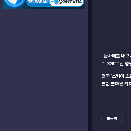
"음바페를 내보내
미 3300만 명
영국 '스카이 스
들의 불만을 집
목록