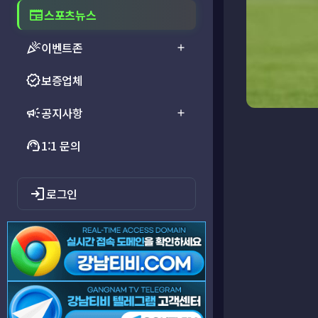
newspaper
스포츠뉴스
celebration
이벤트존
add
verified
보증업체
campaign
공지사항
add
support_agent
1:1 문의
login
로그인