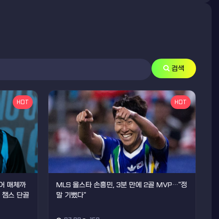
검색
HOT
HOT
티어 매체까
MLS 올스타 손흥민, 3분 만에 2골 MVP…"정
, 챔스 단골
말 기뻤다"