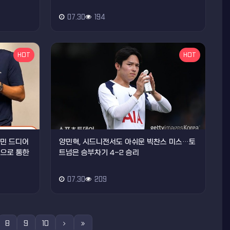
07.30
194
HOT
HOT
손흥민 드디어
양민혁, 시드니전서도 아쉬운 빅찬스 미스…토
음으로 통한
트넘은 승부차기 4-2 승리
07.30
209
8
9
10