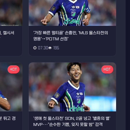
, 첼시서
'가장 빠른 멀티골' 손흥민, 'MLS 올스타전의
"
영웅'→'POTM 선정'
07.30
195
HOT
HOT
분 뛰고 경
'생애 첫 올스타전' SON, 2골 넣고 '별중의 별'
MVP···"순수한 기쁨, 잊지 못할 밤" 감격