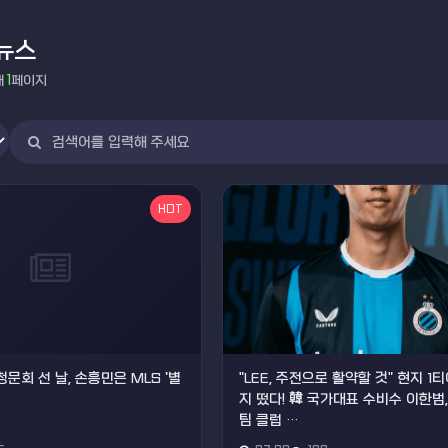
뉴스
재
1
페이지
HOT
청문회 선 날, 손흥민은 MLS '별
"LEE, 주전으로 활약할 것" 현지 1
지 떴다! 韓 국가대표 수비수 이한범
팀 클럽 …