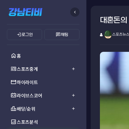
chevron_left
대혼돈의 
login
chat
로그인
채팅
스포츠뉴
home
홈
cast_connected
스포츠중계
add
movie
하이라이트
scoreboard
라이브스코어
add
leaderboard
배당/순위
add
analytics
스포츠분석