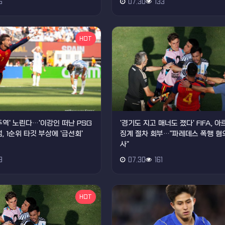
5
07.30
133
HOT
주역' 노린다…'이강인 떠난 PSG
'경기도 지고 매너도 졌다' FIFA, 
, 1순위 타깃 부상에 '급선회'
징계 절차 회부…"파레데스 폭행 혐의
사"
9
07.30
161
HOT