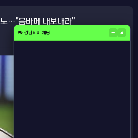
분노…"음바페 내보내라"
강남티비 채팅