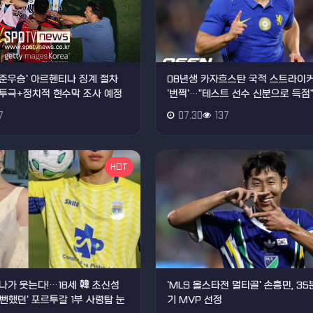
드컵 준우승' 아르헨티나 징계 절차
08년생 카자흐스탄 국적 스트라이커
투극+정치적 현수막 조사 예정
'번쩍'…"테스트 선수 신분으로 득점
7
07.30
137
HOT
나가 웃는다!…18세 韓 초신성
'MLS 올스타전 멀티골' 손흥민, 35
올 뻔했던' 포르투갈 1부 사령탑 눈
기 MVP 선정