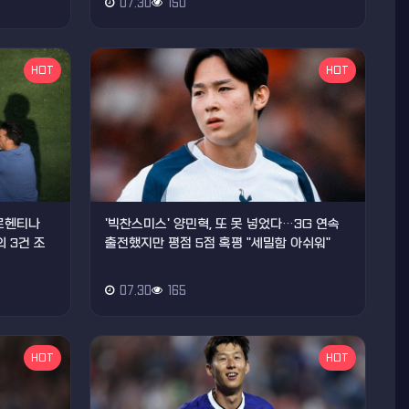
07.30
150
HOT
HOT
아르헨티나
'빅찬스미스' 양민혁, 또 못 넣었다…3G 연속
 3건 조
출전했지만 평점 5점 혹평 "세밀함 아쉬워"
07.30
165
HOT
HOT