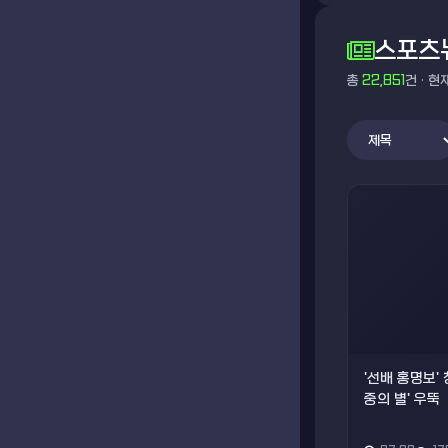
스포츠
총
22,851
건 · 현
'선배 홍명보' 
중의 별' 우뚝