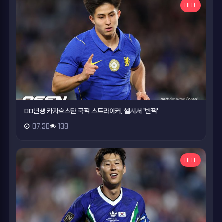
HOT
08년생 카자흐스탄 국적 스트라이커, 첼시서 '번쩍'……
07.30
139
HOT