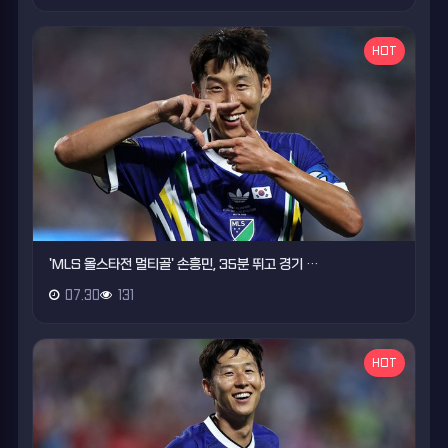
HOT
'MLS 올스타전 멀티골' 손흥민, 35분 뛰고 경기 …
07.30
131
HOT