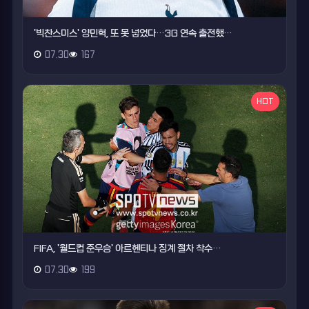
'빅찬스미스' 양민혁, 또 못 넣었다…3G 연속 출전했…
07.30
167
HOT
FIFA, '월드컵 준우승' 아르헨티나 징계 절차 착수…
07.30
199