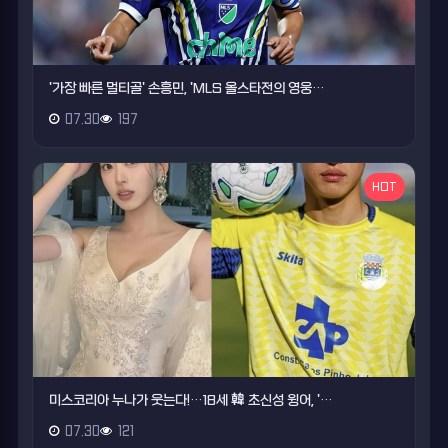
'가장 빠른 멀티골' 손흥민, 'MLS 올스타전의 영웅…
07.30
197
HOT
미스코리아 누나가 웃는다!…18세 韓 초신성 윙어, '…
07.30
121