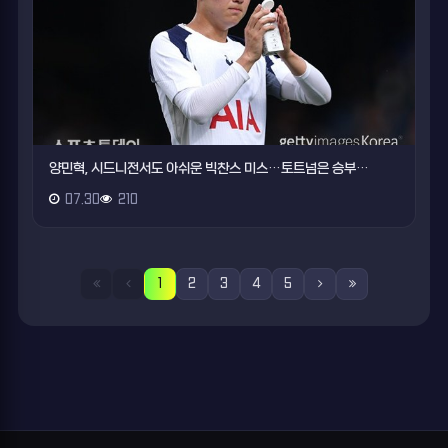
양민혁, 시드니전서도 아쉬운 빅찬스 미스…토트넘은 승부…
07.30
210
1
2
3
4
5