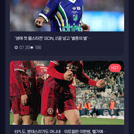
'생애 첫 올스타전' SON, 2골 넣고 '별중의 별'…
07.30
196
HOT
EPL도, 분데스리가도 아니네…미트윌란 이한범, 벨기에…