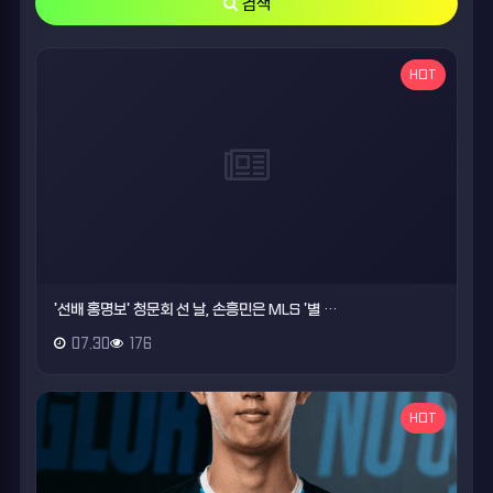
검색
HOT
'선배 홍명보' 청문회 선 날, 손흥민은 MLS '별 …
07.30
176
HOT