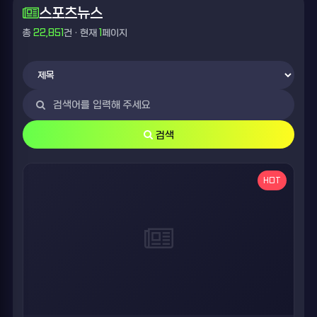
스포츠뉴스
총
22,851
건 · 현재
1
페이지
검색
HOT