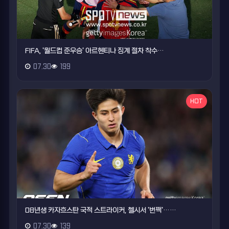
FIFA, '월드컵 준우승' 아르헨티나 징계 절차 착수…
07.30
199
HOT
08년생 카자흐스탄 국적 스트라이커, 첼시서 '번쩍'……
07.30
139