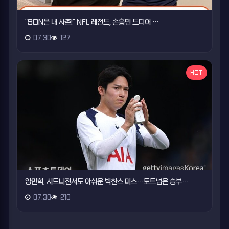
"SON은 내 사촌!" NFL 레전드, 손흥민 드디어 …
07.30
127
HOT
양민혁, 시드니전서도 아쉬운 빅찬스 미스…토트넘은 승부…
07.30
210