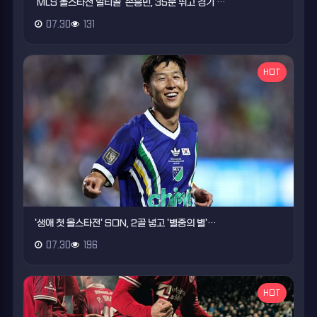
'MLS 올스타전 멀티골' 손흥민, 35분 뛰고 경기 …
07.30
131
HOT
'생애 첫 올스타전' SON, 2골 넣고 '별중의 별'…
07.30
196
HOT