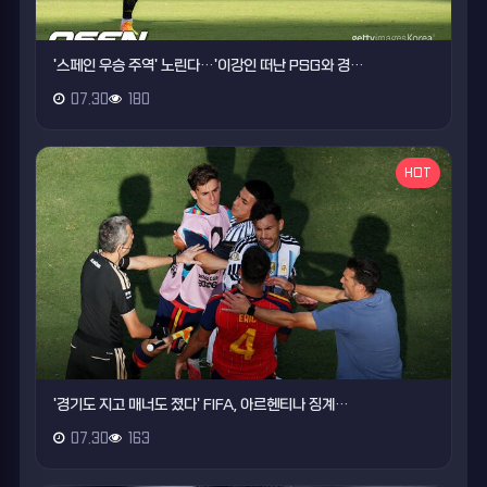
'스페인 우승 주역' 노린다…'이강인 떠난 PSG와 경…
07.30
180
HOT
'경기도 지고 매너도 졌다' FIFA, 아르헨티나 징계…
07.30
163