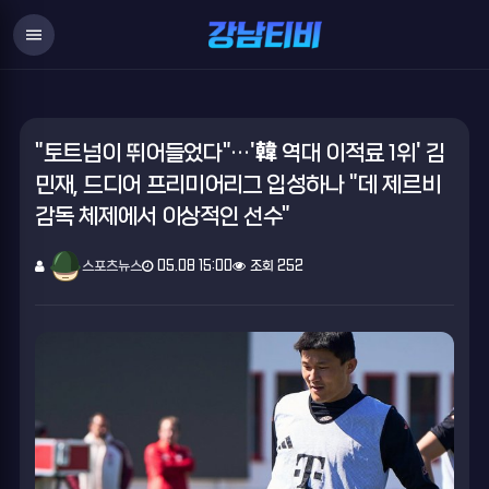
menu
"토트넘이 뛰어들었다"…'韓 역대 이적료 1위' 김
민재, 드디어 프리미어리그 입성하나 "데 제르비
감독 체제에서 이상적인 선수"
스포츠뉴스
05.08 15:00
조회 252