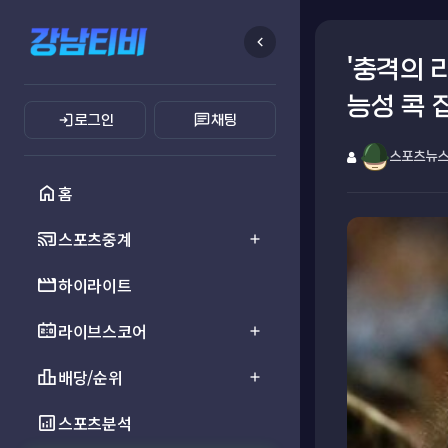
chevron_left
'충격의 
능성 콕 
login
chat
로그인
채팅
스포츠뉴
home
홈
cast_connected
스포츠중계
add
movie
하이라이트
scoreboard
라이브스코어
add
leaderboard
배당/순위
add
analytics
스포츠분석