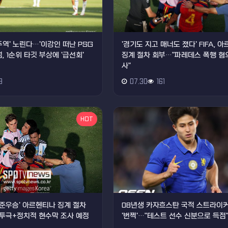
주역' 노린다…'이강인 떠난 PSG
'경기도 지고 매너도 졌다' FIFA, 
, 1순위 타깃 부상에 '급선회'
징계 절차 회부…"파레데스 폭행 혐의
사"
9
07.30
161
HOT
드컵 준우승' 아르헨티나 징계 절차
08년생 카자흐스탄 국적 스트라이커
투극+정치적 현수막 조사 예정
'번쩍'…"테스트 선수 신분으로 득점