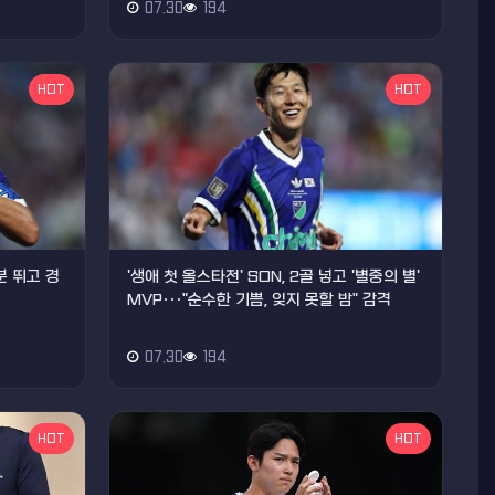
07.30
194
HOT
HOT
분 뛰고 경
'생애 첫 올스타전' SON, 2골 넣고 '별중의 별'
MVP···"순수한 기쁨, 잊지 못할 밤" 감격
07.30
194
HOT
HOT