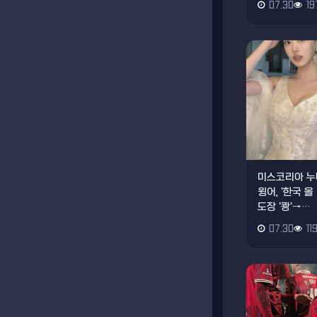
07.30
19
미스코리아 누
윙어, '한국 
도장 '쾅'→…
07.30
11