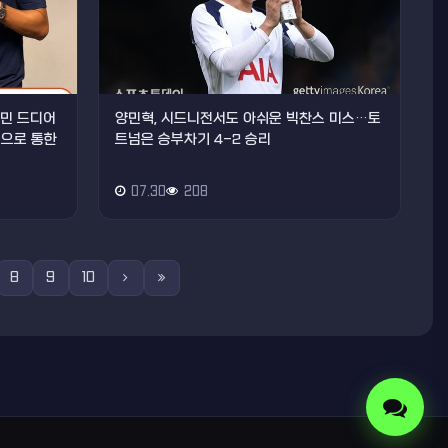
손흥민 드디어
양민혁, 시드니전서도 아쉬운 빅찬스 미스…토
음으로 통한
트넘은 승부차기 4-2 승리
07.30
208
8
9
10