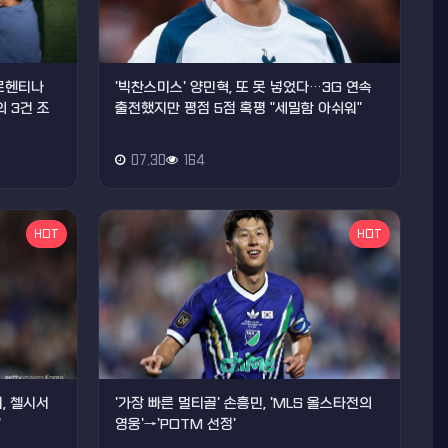
아르헨티나
'빅찬스미스' 양민혁, 또 못 넣었다…3G 연속
 3건 조
출전했지만 평점 5점 혹평 "세밀함 아쉬워"
07.30
164
HOT
HOT
, 첼시서
'가장 빠른 멀티골' 손흥민, 'MLS 올스타전의
"
영웅'→'POTM 선정'