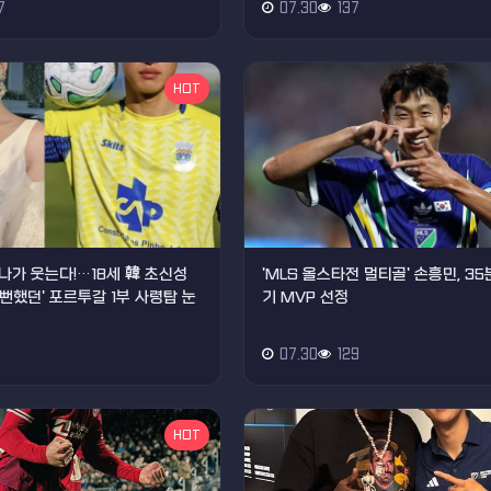
7
07.30
137
HOT
나가 웃는다!…18세 韓 초신성
'MLS 올스타전 멀티골' 손흥민, 35
올 뻔했던' 포르투갈 1부 사령탑 눈
기 MVP 선정
9
07.30
129
HOT