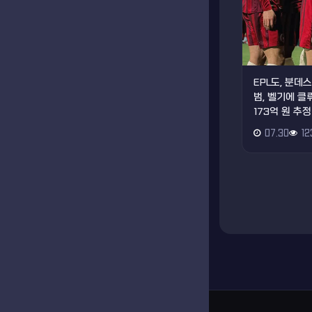
EPL도, 분
범, 벨기에 
173억 원 추정
07.30
12