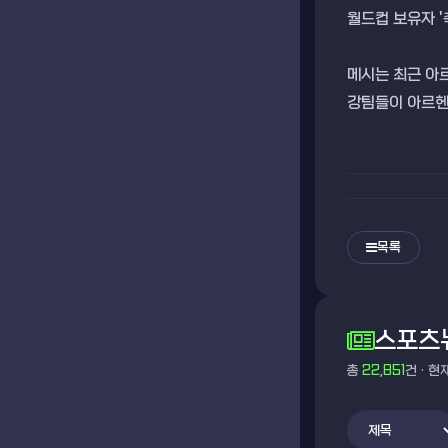
월드컵 보유자 '
메시는 최근 아
강팀들이 아르헨
목록
스포츠
총
22,851
건 · 현