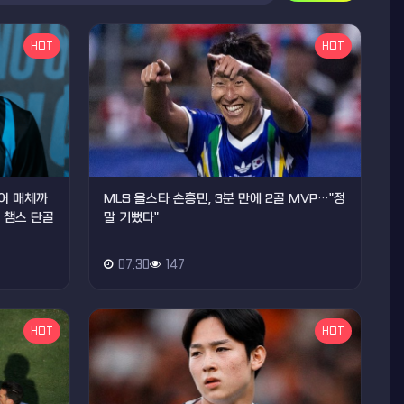
HOT
HOT
티어 매체까
MLS 올스타 손흥민, 3분 만에 2골 MVP…"정
, 챔스 단골
말 기뻤다"
07.30
147
HOT
HOT