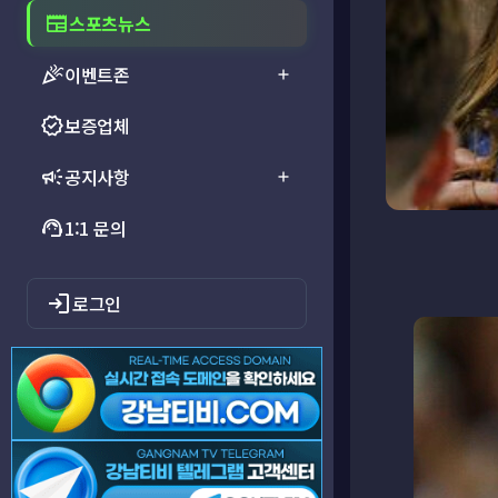
newspaper
스포츠뉴스
celebration
이벤트존
add
verified
보증업체
campaign
공지사항
add
support_agent
1:1 문의
login
로그인