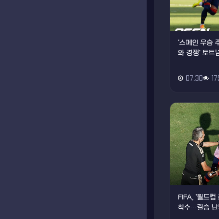
'스페인 우승 
와 경쟁' 토트넘
07.30
17
FIFA, '월
착수…결승 난