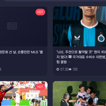
HOT
청문회 선 날, 손흥민은 MLS '별
"LEE, 주전으로 활약할 것" 현지 1
지 떴다! 韓 국가대표 수비수 이한범
팀 클럽 …
3
07.30
132
HOT