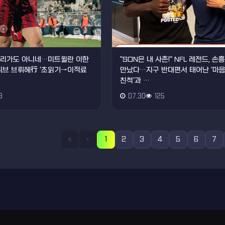
데스리가도 아니네…미트윌란 이한
"SON은 내 사촌!" NFL 레전드, 
클뤼브 브뤼헤行 '초읽기→이적료
만났다…지구 반대편서 태어난 '마
친척'과 …
3
07.30
125
1
2
3
4
5
6
7