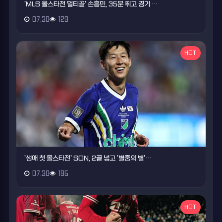
'MLS 올스타전 멀티골' 손흥민, 35분 뛰고 경기 …
07.30
129
HOT
'생애 첫 올스타전' SON, 2골 넣고 '별중의 별'…
07.30
195
HOT