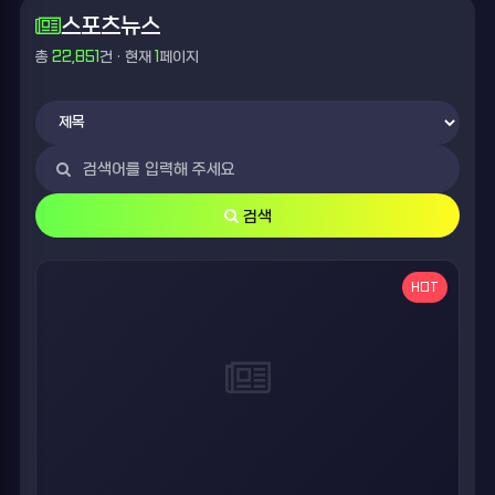
스포츠뉴스
총
22,851
건 · 현재
1
페이지
검색
HOT