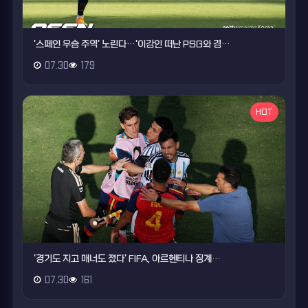
'스페인 우승 주역' 노린다…'이강인 떠난 PSG와 경…
07.30
179
HOT
'경기도 지고 매너도 졌다' FIFA, 아르헨티나 징계…
07.30
161