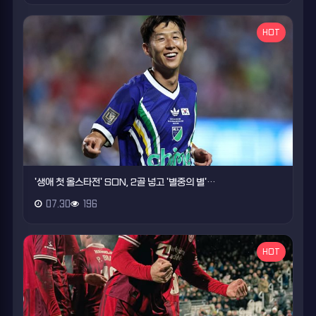
HOT
'생애 첫 올스타전' SON, 2골 넣고 '별중의 별'…
07.30
196
HOT