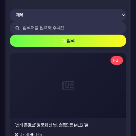
검색
HOT
'선배 홍명보' 청문회 선 날, 손흥민은 MLS '별 …
07.30
175