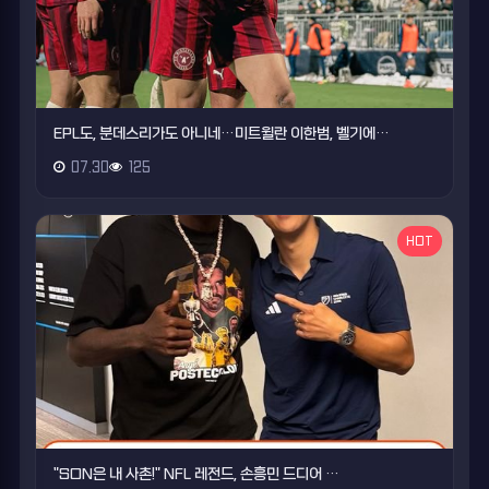
EPL도, 분데스리가도 아니네…미트윌란 이한범, 벨기에…
07.30
125
HOT
"SON은 내 사촌!" NFL 레전드, 손흥민 드디어 …