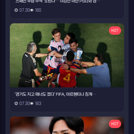
'스페인 우승 주역' 노린다…'이강인 떠난 PSG와 경…
07.30
180
HOT
'경기도 지고 매너도 졌다' FIFA, 아르헨티나 징계…
07.30
163
HOT