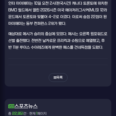
인터 마이애미는 10일 오전 2시(한국시간) 캐나다 토론토에 위치한
BMO 필드에서 열린 2026시즌 미국 메이저리그사커(MLS) 12라
운드에서 토론토와 맞붙어 4-2로 이겼다. 이로써 승점 22점이 된
마이애미는 동부 컨퍼런스 2위가 됐다.
예상대로 메시가 승리의 중심에 있었다. 메시는 오른쪽 윙포워드로
선발 출전했다. 전반전 날카로운 프리킥과 슈팅으로 예열했고, 후
반 11분 루이스 수아레즈에게 완벽한 패스를 건네득점을 도왔다.
목록
스포츠뉴스
총
22,851
건 · 현재
1
페이지