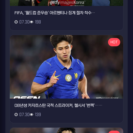
FIFA, '월드컵 준우승' 아르헨티나 징계 절차 착수…
07.30
198
HOT
08년생 카자흐스탄 국적 스트라이커, 첼시서 '번쩍'……
07.30
139