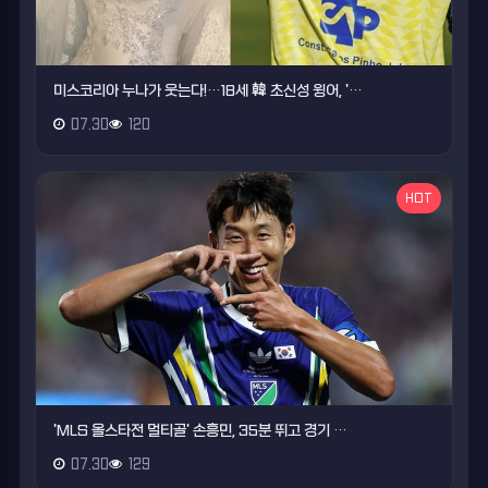
미스코리아 누나가 웃는다!…18세 韓 초신성 윙어, '…
07.30
120
HOT
'MLS 올스타전 멀티골' 손흥민, 35분 뛰고 경기 …
07.30
129