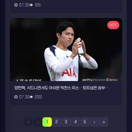
07.30
126
HOT
양민혁, 시드니전서도 아쉬운 빅찬스 미스…토트넘은 승부…
07.30
209
1
2
3
4
5