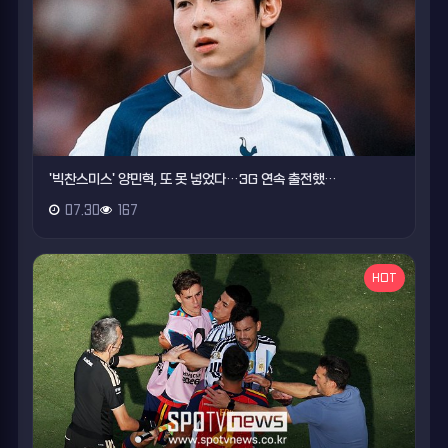
'빅찬스미스' 양민혁, 또 못 넣었다…3G 연속 출전했…
07.30
167
HOT