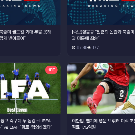
"북중미 월드컵 기대 부응 못해
[속보]정몽규 "일련의 논란과 북중미
겁게 받아들여"
과 미흡에 죄송"
1
07.30
177
HOT
 놓고 축구계 두 동강…UEFA
이한범, 벨기에 명문 브뤼허 이적 
" vs CAF "검토·협의하겠다"
적료 175억원