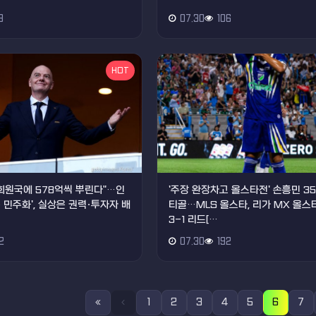
8
07.30
106
HOT
회원국에 578억씩 뿌린다"…인
'주장 완장차고 올스타전' 손흥민 3
 민주화', 실상은 권력·투자자 배
티골…MLS 올스타, 리가 MX 올스
3-1 리드[…
2
07.30
192
1
2
3
4
5
6
7