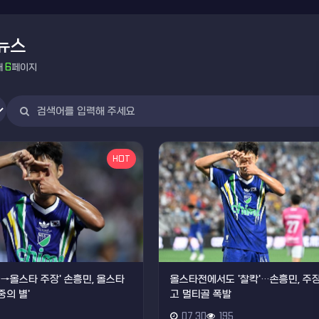
뉴스
재
6
페이지
HOT
골→올스타 주장' 손흥민, 올스타
올스타전에서도 '찰칵'…손흥민, 주장
중의 별'
고 멀티골 폭발
7
07.30
195