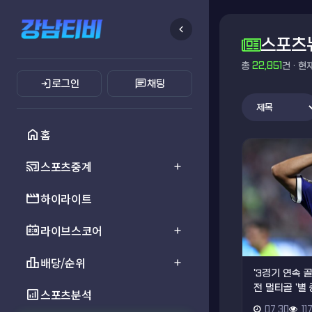
chevron_left
스포츠
총
22,851
건 · 현
login
chat
로그인
채팅
home
홈
cast_connected
스포츠중계
add
movie
하이라이트
scoreboard
라이브스코어
add
leaderboard
배당/순위
add
'3경기 연속 
전 멀티골 '별 
analytics
스포츠분석
07.30
11