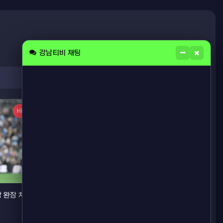
강남티비 채팅
검색
HOT
HOT
 완장 차
포체티노의 유럽 복귀, 없다…미국 감독으로
2030 월드컵까지 "연장 계약 근접"
07.30
188