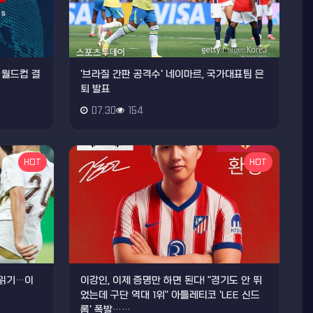
 월드컵 결
'브라질 간판 공격수' 네이마르, 국가대표팀 은
퇴 발표
07.30
154
HOT
HOT
초읽기…이
이강인, 이제 증명만 하면 된다! "경기도 안 뛰
었는데 구단 역대 1위" 아틀레티코 'LEE 신드
롬' 폭발……