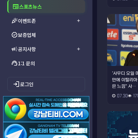
newspaper
스포츠뉴스
celebration
이벤트존
add
verified
보증업체
campaign
공지사항
add
support_agent
1:1 문의
'사우디 오일 
만에 이탈리아
login
로그인
은 느낌" 사…
07.30
17