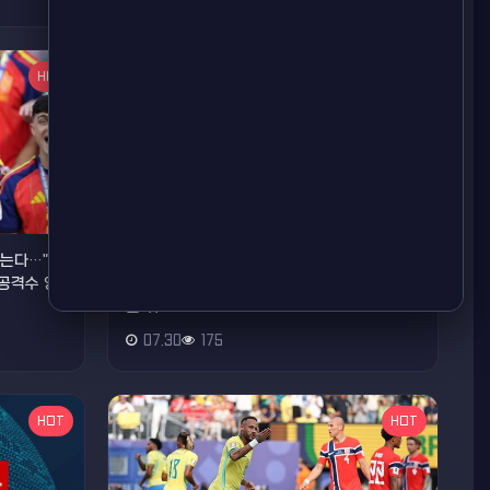
HOT
HOT
않는다…"8
'MLS 올스타 캡틴' 손흥민, 3분 만에 '멀티골'
 공격수 영
폭발!…첫 올스타전서도 물오른 득점 감각, 35
분 뛰고…
07.30
175
HOT
HOT