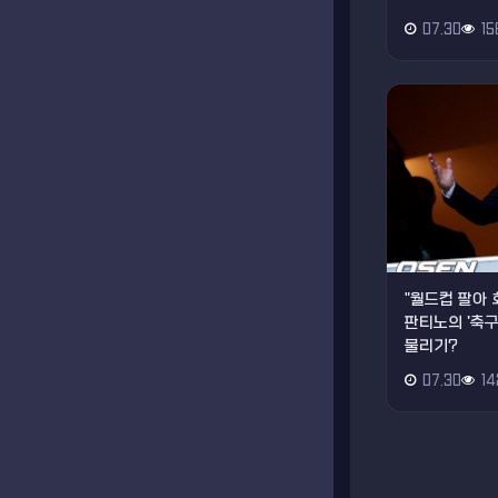
07.30
15
"월드컵 팔아 
판티노의 '축구
불리기?
07.30
14