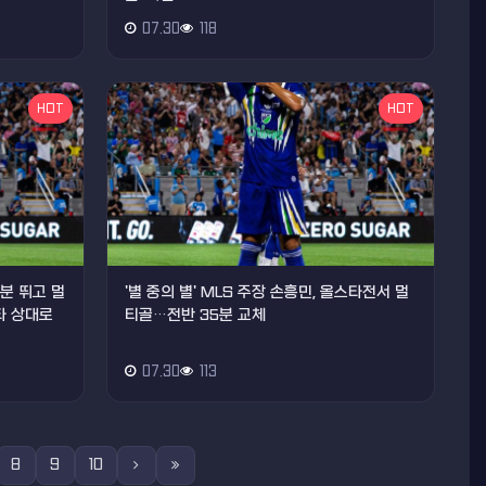
07.30
118
HOT
HOT
5분 뛰고 멀
'별 중의 별' MLS 주장 손흥민, 올스타전서 멀
타 상대로
티골…전반 35분 교체
07.30
113
8
9
10