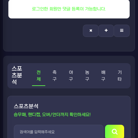
로그인한 회원만 댓글 등록이 가능합니다.
스포
전
축
야
농
배
기
츠분
체
구
구
구
구
타
석
스포츠분석
승무패, 핸디캡, 오버/언더까지 확인하세요!