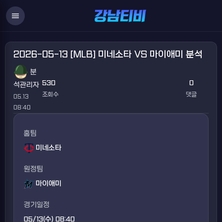
menu
2026-05-13 [MLB] 미네소타 VS 마이애미 분석
분
530
0
석관리자
조회수
댓글
05.13
08:40
홈팀
미네소타
원정팀
마이애미
경기일정
05/13(수) 08:40