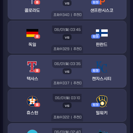
홈
vs
원정
콜로라도
샌프란시스코
조회수
340
|
추천
0
06/01(월) 03:45
홈
vs
원정
독일
핀란드
조회수
329
|
추천
0
06/01(월) 03:35
홈
vs
원정
텍사스
캔자스시티
조회수
337
|
추천
0
06/01(월) 03:10
홈
vs
원정
휴스턴
밀워키
조회수
322
|
추천
0
06/01(월) 02:40