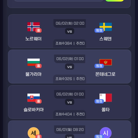
06/02(화) 02:00
홈
vs
원정
노르웨이
스웨덴
조회수
384
|
추천
0
06/02(화) 01:00
홈
vs
원정
불가리아
몬테네그로
조회수
326
|
추천
0
06/02(화) 01:00
홈
vs
원정
슬로바키아
몰타
조회수
404
|
추천
0
06/01(월) 08:20
홈
vs
원정