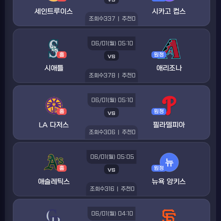
세인트루이스
시카고 컵스
조회수
337
|
추천
0
06/01(월) 05:10
홈
vs
원정
시애틀
애리조나
조회수
378
|
추천
0
06/01(월) 05:10
홈
vs
원정
LA 다저스
필라델피아
조회수
306
|
추천
0
06/01(월) 05:05
홈
vs
원정
애슬레틱스
뉴욕 양키스
조회수
316
|
추천
0
06/01(월) 04:10