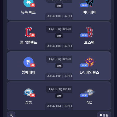
홈
vs
원정
뉴욕 메츠
마이애미
조회수
388
|
추천
0
06/01(월) 02:40
홈
vs
원정
클리블랜드
보스턴
조회수
306
|
추천
0
06/01(월) 02:40
홈
vs
원정
템파베이
LA 애인절스
조회수
332
|
추천
0
06/02(화) 18:30
홈
vs
원정
삼성
NC
조회수
304
|
추천
0
정렬