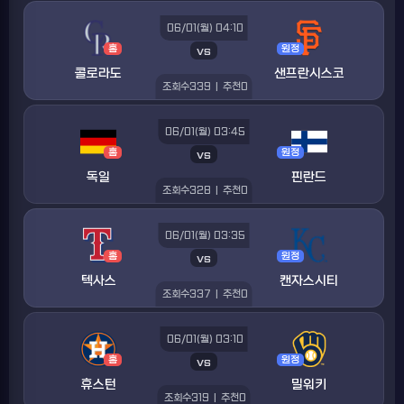
06/01(월) 04:10
홈
vs
원정
콜로라도
샌프란시스코
조회수
339
|
추천
0
06/01(월) 03:45
홈
vs
원정
독일
핀란드
조회수
328
|
추천
0
06/01(월) 03:35
홈
vs
원정
텍사스
캔자스시티
조회수
337
|
추천
0
06/01(월) 03:10
홈
vs
원정
휴스턴
밀워키
조회수
319
|
추천
0