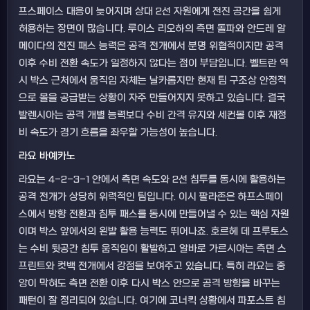
프스페이스 대응이 늦어지며 상대 2선 자원에게 전진 공간을 쉽게
허용하는 장면이 많습니다. 루이스 리오하의 측면 돌파와 안드레 알
메이다의 전진 패스 능력은 공격 전개에서 분명 위협적이지만 공격
이후 수비 전환 속도가 일정하지 않다는 점이 부담입니다. 벨트란 역
시 박스 근처에서 움직임 자체는 날카롭지만 현재 팀 구조상 안정적
으로 볼을 공급받는 상황이 자주 만들어지지 못하고 있습니다. 결국
발렌시아는 공격 개별 능력보다 수비 간격 유지와 세컨볼 이후 재정
비 속도가 경기 흐름을 좌우할 가능성이 높습니다.
라요 바예카노
라요는 4-2-3-1 안에서 측면 속도와 2선 침투를 동시에 활용하는
공격 전개가 상당히 위력적인 팀입니다. 이시 팔라존은 하프스페이
스에서 방향 전환과 침투 패스를 동시에 만들어낼 수 있는 핵심 자원
이며 박스 앞에서의 왼발 활용 능력도 뛰어나죠. 호르헤 데 프루토스
는 수비 뒷공간 침투 움직임이 활발하고 알바로 가르시아는 측면 스
프린트와 컷백 전개에서 강점을 보여주고 있습니다. 특히 라요는 중
앙이 막혀도 측면 전환 이후 다시 박스 안으로 공격 방향을 바꾸는
패턴이 잘 정리되어 있습니다. 여기에 코너킥 상황에서 파포스트 침