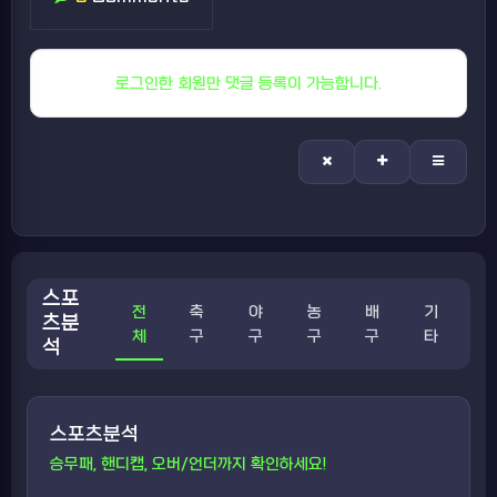
로그인한 회원만 댓글 등록이 가능합니다.
스포
전
축
야
농
배
기
츠분
체
구
구
구
구
타
석
스포츠분석
승무패, 핸디캡, 오버/언더까지 확인하세요!