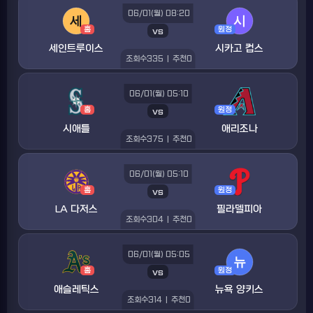
06/01(월) 08:20
홈
vs
원정
세인트루이스
시카고 컵스
조회수
335
|
추천
0
06/01(월) 05:10
홈
vs
원정
시애틀
애리조나
조회수
375
|
추천
0
06/01(월) 05:10
홈
vs
원정
LA 다저스
필라델피아
조회수
304
|
추천
0
06/01(월) 05:05
홈
vs
원정
애슬레틱스
뉴욕 양키스
조회수
314
|
추천
0