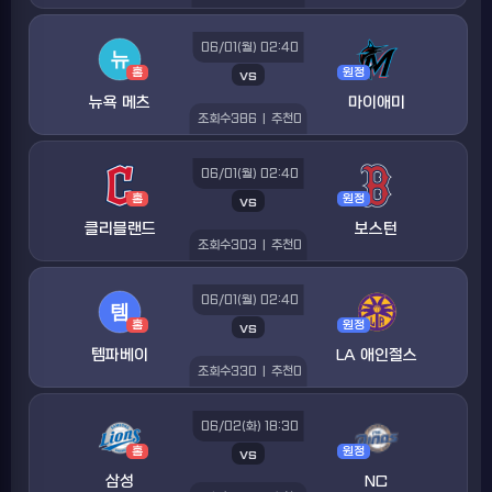
06/01(월) 02:40
홈
vs
원정
뉴욕 메츠
마이애미
조회수
386
|
추천
0
06/01(월) 02:40
홈
vs
원정
클리블랜드
보스턴
조회수
303
|
추천
0
06/01(월) 02:40
홈
vs
원정
템파베이
LA 애인절스
조회수
330
|
추천
0
06/02(화) 18:30
홈
vs
원정
삼성
NC