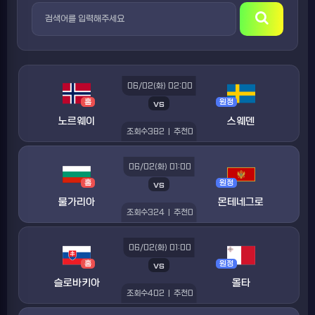
06/02(화) 02:00
홈
vs
원정
노르웨이
스웨덴
조회수
382
|
추천
0
06/02(화) 01:00
홈
vs
원정
불가리아
몬테네그로
조회수
324
|
추천
0
06/02(화) 01:00
홈
vs
원정
슬로바키아
몰타
조회수
402
|
추천
0