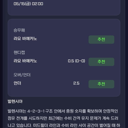
05/15(금) 02:00
승무패
라요 바예카노
추천
핸디캡
라요 바예카노
0.5 (0-0)
추천
오버/언더
언더
2.5
추천
발렌시아
발렌시아는 4-2-3-1 구조 안에서 중원 숫자를 확보하며 안정적인
점유 전개를 시도하지만 최근에는 수비 간격 유지 문제가 계속 드러
나고 있습니다. 미드필더 라인과 수비 라인 사이 공간이 벌어질 때 하