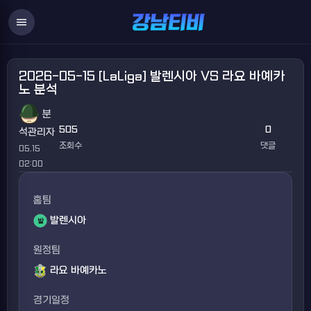
menu
2026-05-15 [LaLiga] 발렌시아 VS 라요 바예카
노 분석
분
505
0
석관리자
조회수
댓글
05.15
02:00
홈팀
발렌시아
원정팀
라요 바예카노
경기일정