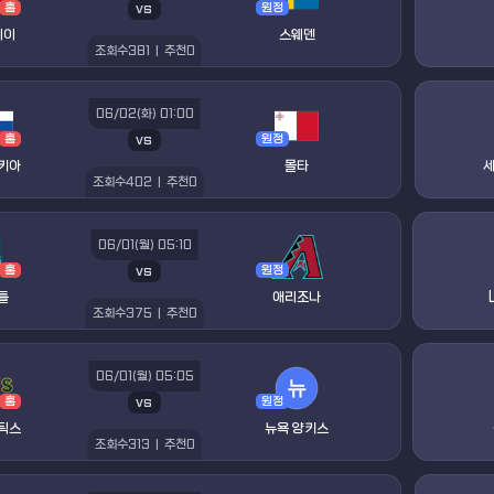
vs
홈
원정
웨이
스웨덴
조회수
381
|
추천
0
06/02(화) 01:00
vs
홈
원정
키아
몰타
조회수
402
|
추천
0
06/01(월) 05:10
vs
홈
원정
틀
애리조나
조회수
375
|
추천
0
06/01(월) 05:05
vs
홈
원정
틱스
뉴욕 양키스
조회수
313
|
추천
0