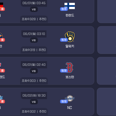
06/01(월) 03:45
vs
홈
원정
일
핀란드
조회수
328
|
추천
0
06/01(월) 03:10
vs
홈
원정
턴
밀워키
조회수
319
|
추천
0
06/01(월) 02:40
vs
홈
원정
랜드
보스턴
조회수
303
|
추천
0
06/02(화) 18:30
vs
홈
원정
성
NC
조회수
302
|
추천
0