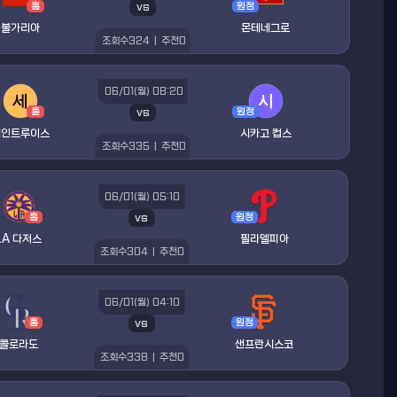
vs
홈
원정
불가리아
몬테네그로
조회수
324
|
추천
0
06/01(월) 08:20
vs
홈
원정
세인트루이스
시카고 컵스
조회수
335
|
추천
0
06/01(월) 05:10
vs
홈
원정
LA 다저스
필라델피아
조회수
304
|
추천
0
06/01(월) 04:10
vs
홈
원정
콜로라도
샌프란시스코
조회수
338
|
추천
0