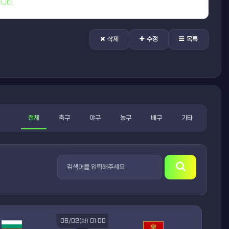
니다.
삭제
수정
목록
전체
축구
야구
농구
배구
기타
06/02(화) 01:00