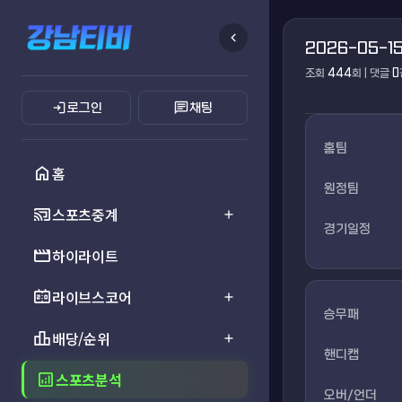
chevron_left
2026-05-1
조회
444
회
|
댓글
0
login
chat
로그인
채팅
홈팀
home
홈
원정팀
cast_connected
스포츠중계
add
경기일정
movie
하이라이트
scoreboard
라이브스코어
add
승무패
leaderboard
배당/순위
add
핸디캡
analytics
스포츠분석
오버/언더