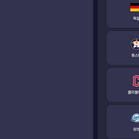
독
휴스
클리블
삼