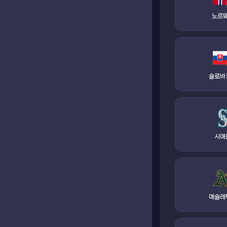
노르
슬로바
시애
애슬레