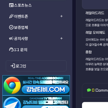
newspaper
스포츠뉴스
레알마드리드
celebration
이벤트존
add
레알마드리드는 상대
으로 흐름을 이어가
verified
보증업체
레알 오비에도
campaign
공지사항
add
오비에도는 수비 숫
이 길어질수록 공격
support_agent
1:1 문의
종합
레알마드리드는 이번
login
마무리 능력은 상대
로그인
흐름을 보일 것으로
0
Comm