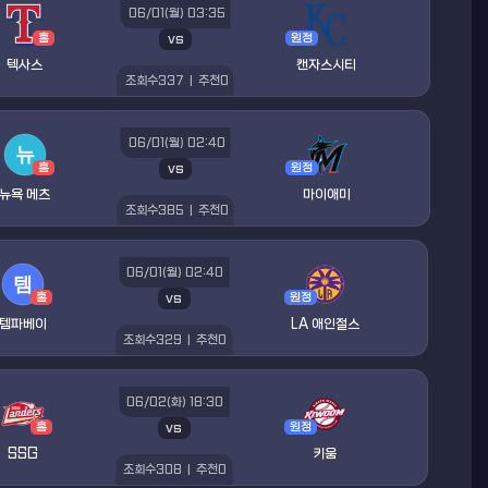
06/01(월) 03:35
vs
홈
원정
텍사스
캔자스시티
조회수
337
|
추천
0
06/01(월) 02:40
vs
홈
원정
뉴욕 메츠
마이애미
조회수
385
|
추천
0
06/01(월) 02:40
vs
홈
원정
템파베이
LA 애인절스
조회수
329
|
추천
0
06/02(화) 18:30
vs
홈
원정
SSG
키움
조회수
308
|
추천
0