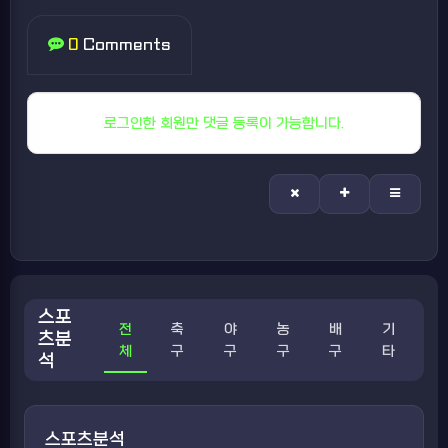
0
Comments
로그인한 회원만 댓글 등록이 가능합니다.
스포
전
축
야
농
배
기
츠분
체
구
구
구
구
타
석
스포츠분석