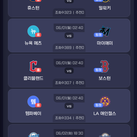
vs
휴스턴
밀워키
조회수
323
|
추천
0
06/01(월) 02:40
홈
vs
원정
뉴욕 메츠
마이애미
조회수
389
|
추천
0
06/01(월) 02:40
홈
vs
원정
클리블랜드
보스턴
조회수
307
|
추천
0
06/01(월) 02:40
홈
vs
원정
템파베이
LA 애인절스
조회수
334
|
추천
0
06/02(화) 18:30