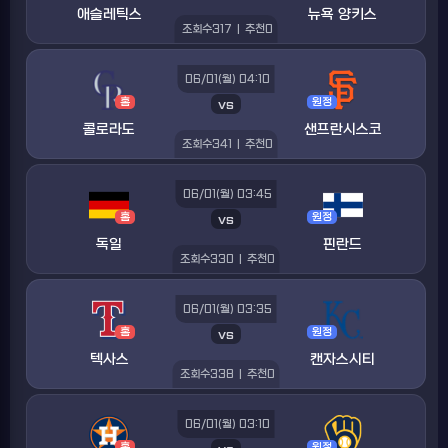
애슬레틱스
뉴욕 양키스
조회수
317
|
추천
0
06/01(월) 04:10
홈
vs
원정
콜로라도
샌프란시스코
조회수
341
|
추천
0
06/01(월) 03:45
홈
vs
원정
독일
핀란드
조회수
330
|
추천
0
06/01(월) 03:35
홈
vs
원정
텍사스
캔자스시티
조회수
338
|
추천
0
06/01(월) 03:10
홈
원정