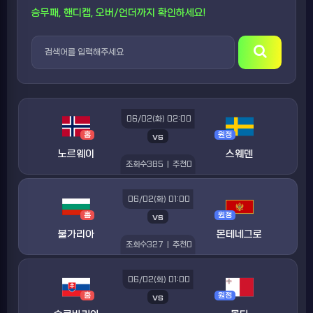
승무패, 핸디캡, 오버/언더까지 확인하세요!
06/02(화) 02:00
홈
vs
원정
노르웨이
스웨덴
조회수
385
|
추천
0
06/02(화) 01:00
홈
vs
원정
불가리아
몬테네그로
조회수
327
|
추천
0
06/02(화) 01:00
홈
vs
원정