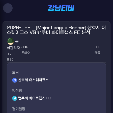
menu
2026-05-10 [Major League Soccer] 산호세 어
스퀘이크스 VS 밴쿠버 화이트캡스 FC 분석
분
396
0
석관리자
조회수
댓글
05.10
11:30
홈팀
산호세 어스퀘이크스
원정팀
밴쿠버 화이트캡스 FC
경기일정