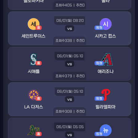
슬로바키아
몰타
조회수
405
|
추천
0
06/01(월) 08:20
홈
vs
원정
세인트루이스
시카고 컵스
조회수
338
|
추천
0
06/01(월) 05:10
홈
vs
원정
시애틀
애리조나
조회수
379
|
추천
0
06/01(월) 05:10
홈
vs
원정
LA 다저스
필라델피아
조회수
308
|
추천
0
06/01(월) 05:05
홈
vs
원정